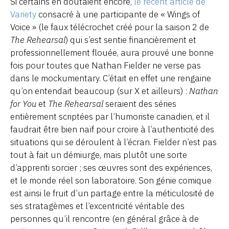
Si certains en doutaient encore,
le récent article de
Variety
consacré à une participante de « Wings of
Voice » (le faux télécrochet créé pour la saison 2 de
The Rehearsal
) qui s’est sentie financièrement et
professionnellement flouée, aura prouvé une bonne
fois pour toutes que Nathan Fielder ne verse pas
dans le mockumentary. C’était en effet une rengaine
qu’on entendait beaucoup (sur X et ailleurs) :
Nathan
for You
et
The Rehearsal
seraient des séries
entièrement scriptées par l’humoriste canadien, et il
faudrait être bien naïf pour croire à l’authenticité des
situations qui se déroulent à l’écran. Fielder n’est pas
tout à fait un démiurge, mais plutôt une sorte
d’apprenti sorcier ; ses œuvres sont des expériences,
et le monde réel son laboratoire. Son génie comique
est ainsi le fruit d’un partage entre la méticulosité de
ses stratagèmes et l’excentricité véritable des
personnes qu’il rencontre (en général grâce à de