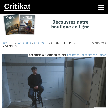
ACCUEIL
»
PANORAMA
»
ANALYSE
»
NATHAN FIELDER EN
10 JUIN 2025
MORCEAUX
Cet article fait partie du dossier
The Rehearsal de Nathan Fielder