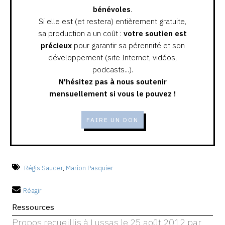
bénévoles
.
Si elle est (et restera) entièrement gratuite,
sa production a un coût :
votre soutien est
précieux
pour garantir sa pérennité et son
développement (site Internet, vidéos,
podcasts...).
N'hésitez pas à nous soutenir
mensuellement si vous le pouvez !
FAIRE UN DON
Régis Sauder
,
Marion Pasquier
Réagir
Ressources
Propos recueillis à Lussas le 25 août 2012 par