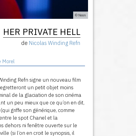
© Neon
HER PRIVATE HELL
de
Nicolas Winding Refn
é Morel
 Winding Refn signe un nouveau film
regretteront un petit objet moins
rminal de la glaciation de son cinéma
nt un peu mieux que ce qu’on en dit,
n (qui griffe son générique, comme
 entre le spot Chanel et la
s dehors ni fenêtre ouverte sur le
e (si l’on en croit le synopsis, il