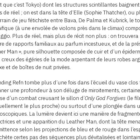
t que c’est Tokyo) dont les structures scintillantes baignen
s de réel ; on est dans la tête d’Elle (Sophie Thatcher), ou p
rrain de jeu fétichiste entre Bava, De Palma et Kubrick, le 
fique (à une envolée de violons près dans le climax) compo
gio. Plus de réel, mais plus de récit non plus : on trouver
ire de rapports familiaux au parfum incestueux, et de la pr
er Man », pure silhouette composée de cuir et d’un épiderm
 creux des égéries de la mode arpentant de leurs robes arg
xe et de boîtes de nuit privées.
nding Refn tombe plus d’une fois dans l’écueil du vase clos
ner une profondeur à son déluge de miroitements, certaines
sse d’un combat creusant le sillon d’
Only God Forgives
(le f
tuellement le plus proche) ou surtout d’une plongée dans 
oscopiques. La lumière devient ici une manière de fragment
ctrices et une apparition du Leather Man, dont la tête men
mittence selon les projections de bleu et de rouge dans l’es
chète certes pas des séquences plus dévitalisées et lointa