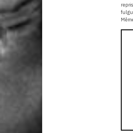
repr
fulgu
Même 