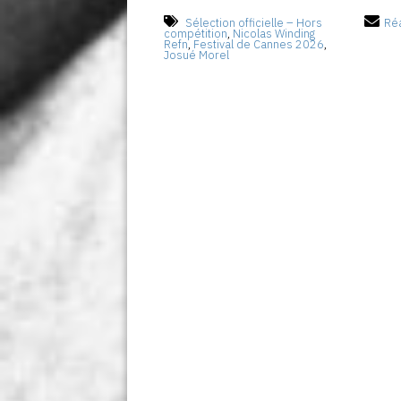
Sélection officielle – Hors
Réa
compétition
,
Nicolas Winding
Refn
,
Festival de Cannes 2026
,
Josué Morel