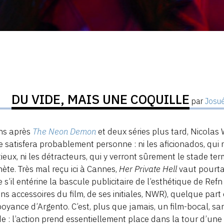
DU VIDE, MAIS UNE COQUILLE
par
Josu
ans après
The Neon Demon
et deux séries plus tard, Nicolas
e satisfera probablement personne : ni les aficionados, qui 
ieux, ni les détracteurs, qui y verront sûrement le stade te
hète. Très mal reçu ici à Cannes,
Her Private Hell
vaut pourta
s’il entérine la bascule publicitaire de l’esthétique de Ref
ins accessoires du film, de ses initiales, NWR), quelque part
oyance d’Argento. C’est, plus que jamais, un film-bocal, san
 : l’action prend essentiellement place dans la tour d’une vill