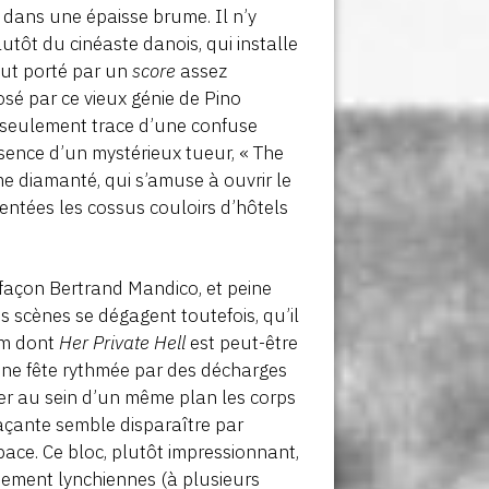
t dans une épaisse brume. Il n’y
lutôt du cinéaste danois, qui installe
tout porté par un
score
assez
sé par ce vieux génie de Pino
a seulement trace d’une confuse
ésence d’un mystérieux tueur, « The
e diamanté, qui s’amuse à ouvrir le
entées les cossus couloirs d’hôtels
 façon Bertrand Mandico, et peine
 scènes se dégagent toutefois, qu’il
ilm dont
Her Private Hell
est peut-être
une fête rythmée par des décharges
er au sein d’un même plan les corps
açante semble disparaître par
pace. Ce bloc, plutôt impressionnant,
inement lynchiennes (à plusieurs