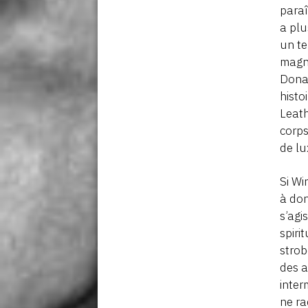
paraî
a plu
un te
magni
Donag
histo
Leath
corps
de lu
Si Wi
à don
s’agi
spiri
strob
des a
inter
ne ra