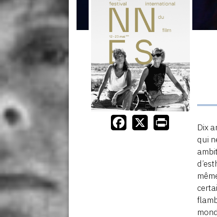
Dix 
qui n
ambit
d’est
même 
certa
flamb
monde