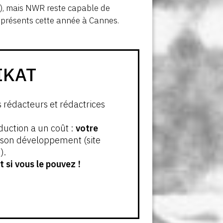
i
), mais NWR reste capable de
 présents cette année à Cannes.
IKAT
s rédacteurs et rédactrices
oduction a un coût :
votre
t son développement (site
).
 si vous le pouvez !