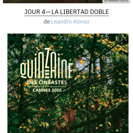
© Météore Films
JOUR 4 — LA LIBERTAD DOBLE
de
Lisandro Alonso