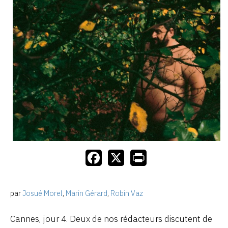
par
Josué Morel
,
Marin Gérard
,
Robin Vaz
Cannes, jour 4. Deux de nos rédacteurs discutent de