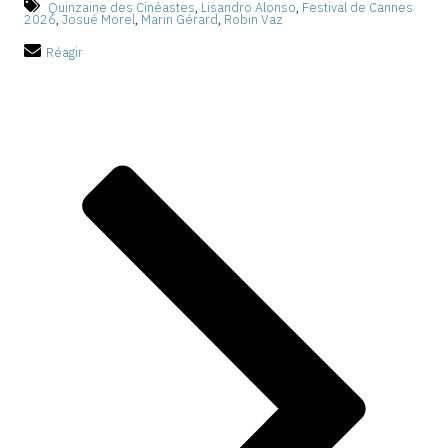
Quinzaine des Cinéastes
,
Lisandro Alonso
,
Festival de Cannes
2026
,
Josué Morel
,
Marin Gérard
,
Robin Vaz
Réagir