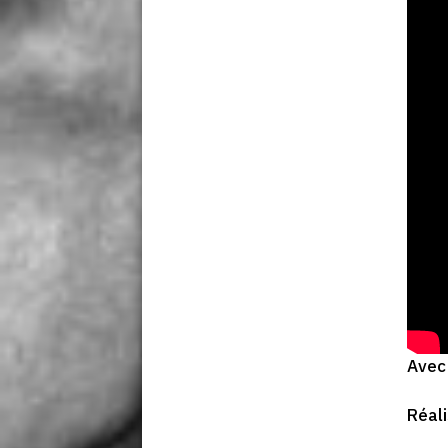
Avec 
Réal