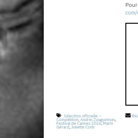
Pour
com/c
Sélection officielle –
Réa
Compétition
,
Andreï Zviaguintsev
,
Festival de Cannes 2026
,
Marin
Gérard
,
Juliette Conti