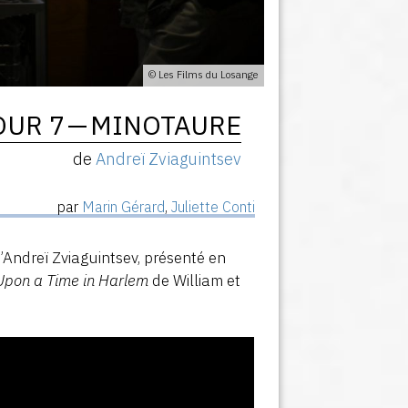
© Les Films du Losange
OUR 7 — MINOTAURE
de
Andreï Zviaguintsev
par
Marin Gérard
,
Juliette Conti
’Andreï Zviaguintsev, présenté en
pon a Time in Harlem
de William et