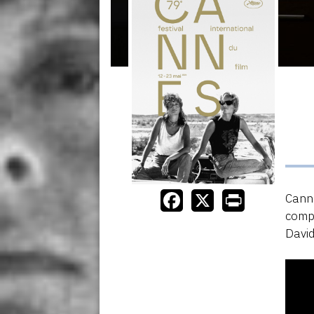
Canne
compé
David