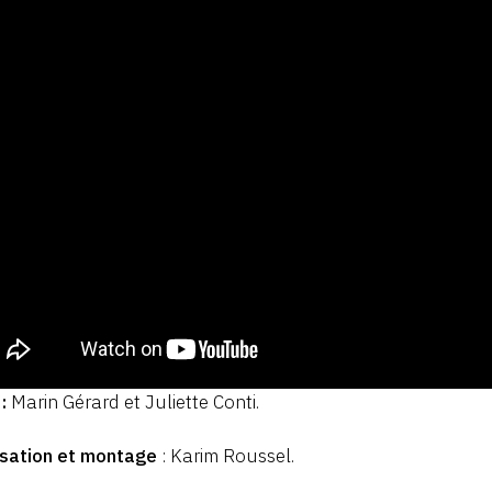
:
Marin Gérard et Juliette Conti.
isation et montage
: Karim Roussel.