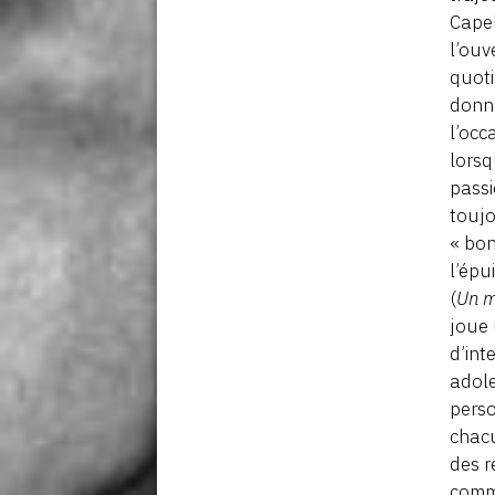
Capel
l’ouv
quoti
donné
l’occ
lorsq
passi
toujo
« bon
l’épu
(
Un m
joue
d’int
adole
perso
chacu
des r
comme