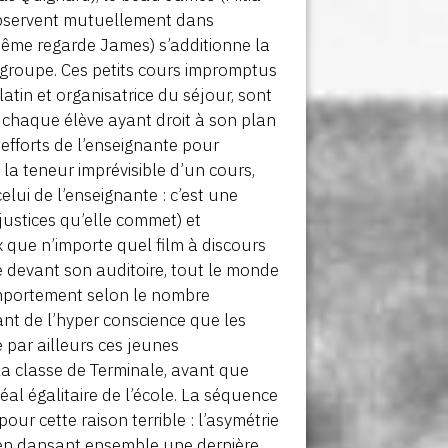
’observent mutuellement dans
-même regarde James) s’additionne la
 groupe. Ces petits cours impromptus
tin et organisatrice du séjour, sont
e, chaque élève ayant droit à son plan
s efforts de l’enseignante pour
la teneur imprévisible d’un cours,
lui de l’enseignante : c’est une
injustices qu’elle commet) et
x que n’importe quel film à discours
ce devant son auditoire, tout le monde
mportement selon le nombre
nant de l’hyper conscience que les
e par ailleurs ces jeunes
la classe de Terminale, avant que
déal égalitaire de l’école. La séquence
our cette raison terrible : l’asymétrie
 en dansant ensemble une dernière