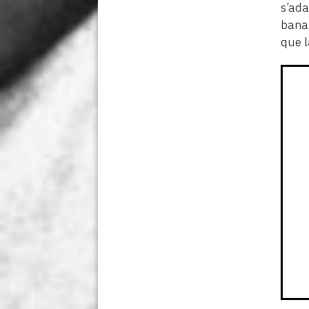
s’ada
banal
que l