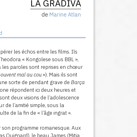
LA GRADIVA
de
Marine Atlan
d
rer les échos entre les films. Ils
de Theodora « Kongolese sous BBL »,
s les paroles sont reprises en chœur
 souvent mal au cou
»). Mais ils sont
 une sorte de pendant grave de
Barça
lone répondent ici deux heures et
sont deux visions de l’adolescence
r de l’amitié simple, sous la
te de la fin de « l’âge ingrat ».
der son programme romanesque. Aux
olas Quignard), le beau James (Mitia