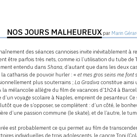
NOS JOURS MALHEUREUX
par
Marin Gérar
haînement des séances cannoises invite inévitablement à repé
nt être parfois très nets, comme ici l’utilisation du tube 
ement entendu dans
Shana
, d’autant que dans les deux ca
 la catharsis de pouvoir hurler : «
et mes gros seins me font
ionnellement plus souterrains ;
La Gradiva
constitue ainsi
 À la mélancolie allègre du film de vacances d’1h24 à Barce
 d’un voyage scolaire à Naples, empreint de pesanteur. Ce 
plutôt que de s’opposer, se complètent : d’un côté, le bonheu
ère d’une passion commune (le skate), et de l’autre, le tumul
urée est probablement ce qui permet au film de transcen
ctoires individuelles de trois adolescents, le cancre Toni (C