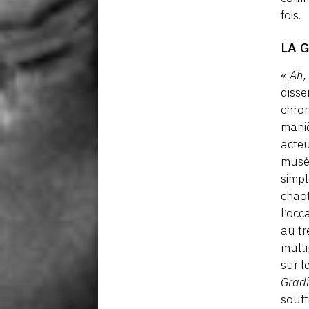
fois.
LA 
«
Ah, 
disse
chron
maniè
acteu
musée
simpl
chaot
l’occ
au tr
multi
sur l
Grad
souff