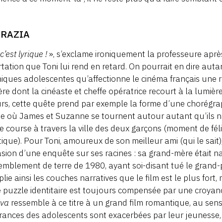
GRAZIA
c’est lyrique !
», s’exclame ironiquement la professeure après 
rtation que Toni lui rend en retard. On pourrait en dire auta
iques adolescentes qu’affectionne le cinéma français une r
re dont la cinéaste et cheffe opératrice recourt à la lumiè
rs, cette quête prend par exemple la forme d’une chorégra
 où James et Suzanne se tournent autour autant qu’ils na
e course à travers la ville des deux garçons (moment de félic
ique). Pour Toni, amoureux de son meilleur ami (qui le sait),
asion d’une enquête sur ses racines : sa grand-mère était nap
emblement de terre de 1980, ayant soi-disant tué le grand-pè
plie ainsi les couches narratives que le film est le plus fort,
e puzzle identitaire est toujours compensée par une croya
iva
ressemble à ce titre à un grand film romantique, au sens
rances des adolescents sont exacerbées par leur jeunesse, 