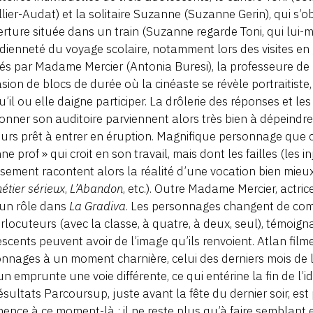
lier-Audat) et la solitaire Suzanne (Suzanne Gerin), qui s
erture située dans un train (Suzanne regarde Toni, qui lui
dienneté du voyage scolaire, notamment lors des visites en
s par Madame Mercier (Antonia Buresi), la professeure de la
asion de blocs de durée où la cinéaste se révèle portraitist
u’il ou elle daigne participer. La drôlerie des réponses et le
onner son auditoire parviennent alors très bien à dépeindre 
urs prêt à entrer en éruption. Magnifique personnage que ce
ne prof » qui croit en son travail, mais dont les failles (les 
isement racontent alors la réalité d’une vocation bien mieu
étier sérieux
,
L’Abandon
, etc.). Outre Madame Mercier, actri
 un rôle dans
La Gradiva
. Les personnages changent de co
erlocuteurs (avec la classe, à quatre, à deux, seul), témoig
scents peuvent avoir de l’image qu’ils renvoient. Atlan film
nnages à un moment charnière, celui des derniers mois de 
n emprunte une voie différente, ce qui entérine la fin de l’i
ésultats Parcoursup, juste avant la fête du dernier soir, est p
nce à ce moment-là ; il ne reste plus qu’à faire semblant