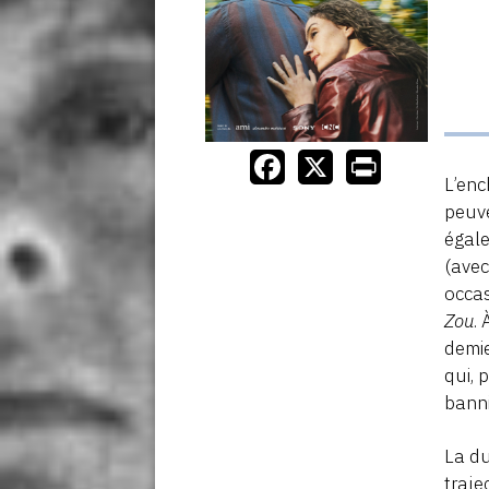
L’enc
peuve
égal
(avec
occas
Zou
.
demie
qui, 
banni
La d
traje