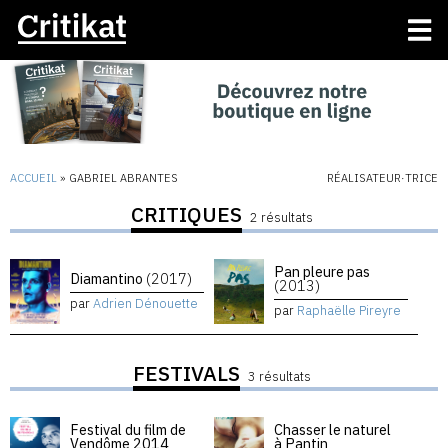
ACCUEIL
»
GABRIEL ABRANTES
RÉALISATEUR·TRICE
CRITIQUES
2 résultats
Pan pleure pas
Diamantino
(2017)
(2013)
par
Adrien Dénouette
par
Raphaëlle Pireyre
FESTIVALS
3 résultats
Festival du film de
Chasser le naturel
Vendôme 2014
à Pantin