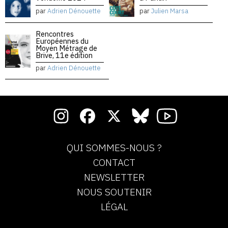
par
Adrien Dénouette
par
Julien Marsa
Rencontres
Européennes du
Moyen Métrage de
Brive, 11e édition
par
Adrien Dénouette
QUI SOMMES-NOUS ?
CONTACT
NEWSLETTER
NOUS SOUTENIR
LÉGAL