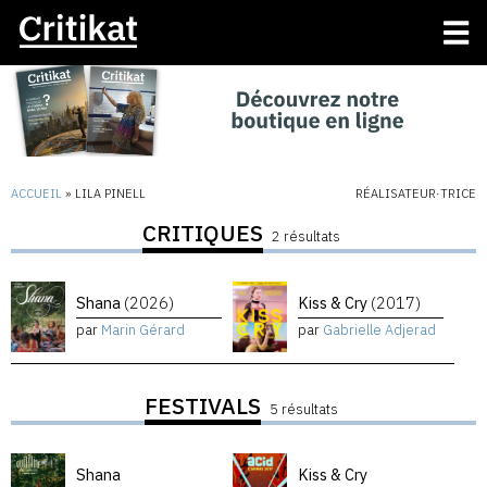
ACCUEIL
»
LILA PINELL
RÉALISATEUR·TRICE
CRITIQUES
2 résultats
Shana
(2026)
Kiss & Cry
(2017)
par
Marin Gérard
par
Gabrielle Adjerad
FESTIVALS
5 résultats
Shana
Kiss & Cry