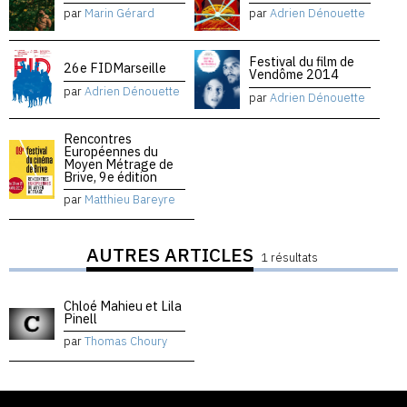
par
Marin Gérard
par
Adrien Dénouette
Festival du film de
26e FIDMarseille
Vendôme 2014
par
Adrien Dénouette
par
Adrien Dénouette
Rencontres
Européennes du
Moyen Métrage de
Brive, 9e édition
par
Matthieu Bareyre
AUTRES ARTICLES
1 résultats
Chloé Mahieu et Lila
Pinell
par
Thomas Choury