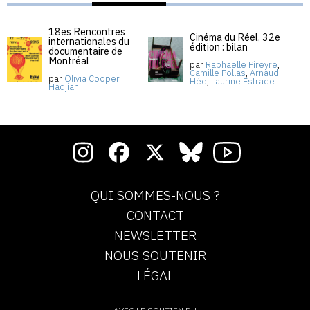
18es Rencontres
Cinéma du Réel, 32e
internationales du
édition : bilan
documentaire de
Montréal
par
Raphaëlle Pireyre
,
Camille Pollas
,
Arnaud
par
Olivia Cooper
Hée
,
Laurine Estrade
Hadjian
QUI SOMMES-NOUS ?
CONTACT
NEWSLETTER
NOUS SOUTENIR
LÉGAL