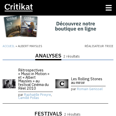
ACCUEIL
»
ALBERT MAYSLES
RÉALISATEUR·TRICE
ANALYSES
2 résultats
Rétrospectives
« Music in Motion »
et « Albert
Les Rolling Stones
Maysles » au
au miroir
festival Cinéma du
Réel 2010
par
Romain Genissel
par
Raphaëlle Pireyre
,
Camille Pollas
FESTIVALS
2 résultats