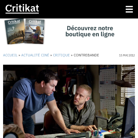
ACCUEIL
»
ACTUALITÉ CINÉ
»
CRITIQUE
»
CONTREBANDE
15 MAI 2012