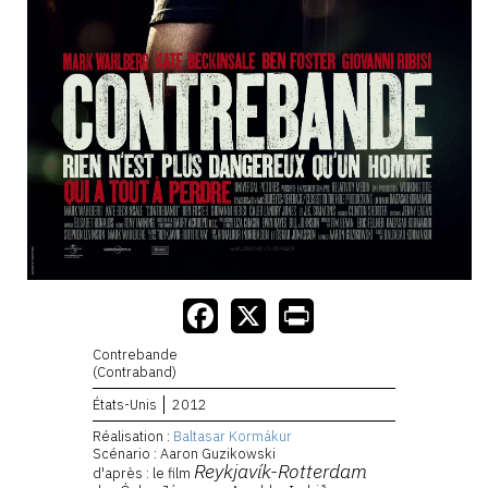
Contrebande
(Contraband)
États-Unis
2012
Réalisation :
Baltasar Kormákur
Scénario : Aaron Guzikowski
Reykjavík-Rotterdam
d'après : le film