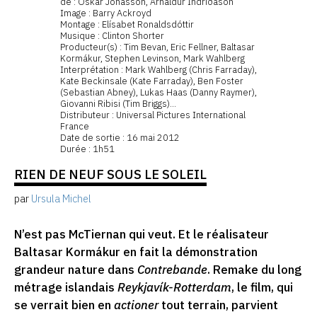
de : Óskar Jónasson, Arnaldur Indriðason
Image : Barry Ackroyd
Montage : Elísabet Ronaldsdóttir
Musique : Clinton Shorter
Producteur(s) : Tim Bevan, Eric Fellner, Baltasar
Kormákur, Stephen Levinson, Mark Wahlberg
Interprétation : Mark Wahlberg (Chris Farraday),
Kate Beckinsale (Kate Farraday), Ben Foster
(Sebastian Abney), Lukas Haas (Danny Raymer),
Giovanni Ribisi (Tim Briggs)...
Distributeur : Universal Pictures International
France
Date de sortie : 16 mai 2012
Durée : 1h51
RIEN DE NEUF SOUS LE SOLEIL
par
Ursula Michel
N’est pas McTiernan qui veut. Et le réalisateur
Baltasar Kormákur en fait la démonstration
grandeur nature dans
Contrebande
. Remake du long
métrage islandais
Reykjavík-Rotterdam
, le film, qui
se verrait bien en
actioner
tout terrain, parvient