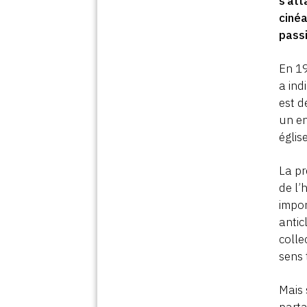
s’att
ciné
pass
En 19
a ind
est d
un en
églis
La pr
de l’
impor
antic
colle
sens 
Mais 
parta