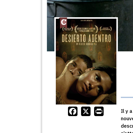
Il y 
nouve
descr