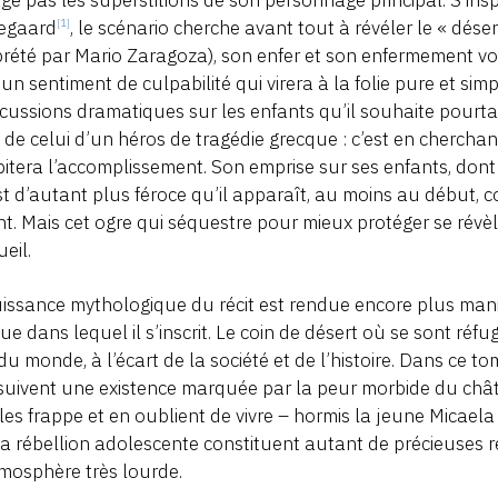
kegaard
, le scénario cherche avant tout à révéler le « dése
[1]
prété par Mario Zaragoza), son enfer et son enfermement vol
un sentiment de culpabilité qui virera à la folie pure et simpl
cussions dramatiques sur les enfants qu’il souhaite pourtant
 de celui d’un héros de tragédie grecque : c’est en cherchant
pitera l’accomplissement. Son emprise sur ses enfants, dont i
est d’autant plus féroce qu’il apparaît, au moins au début, 
t. Mais cet ogre qui séquestre pour mieux protéger se ré
ueil.
issance mythologique du récit est rendue encore plus mani
que dans lequel il s’inscrit. Le coin de désert où se sont réfu
du monde, à l’écart de la société et de l’histoire. Dans ce 
uivent une existence marquée par la peur morbide du châti
les frappe et en oublient de vivre – hormis la jeune Micaela d
la rébellion adolescente constituent autant de précieuses 
tmosphère très lourde.