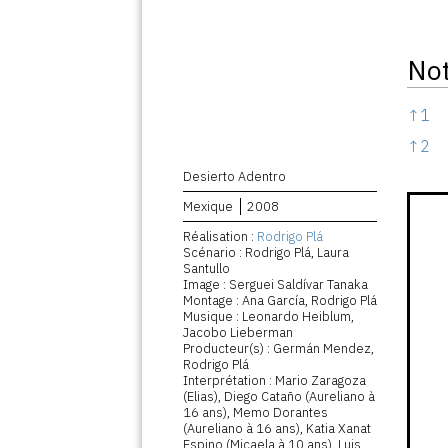
No
Note
↑
1
↑
2
Desierto Adentro
Mexique
2008
Réalisation :
Rodrigo Plá
Scénario : Rodrigo Plá, Laura
Santullo
Image : Serguei Saldívar Tanaka
Montage : Ana García, Rodrigo Plá
Musique : Leonardo Heiblum,
Jacobo Lieberman
Producteur(s) : Germán Mendez,
Rodrigo Plá
Interprétation : Mario Zaragoza
(Elias), Diego Cataño (Aureliano à
16 ans), Memo Dorantes
(Aureliano à 16 ans), Katia Xanat
Espino (Micaela à 10 ans), Luis