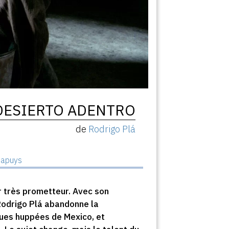
DESIERTO ADENTRO
de
Rodrigo Plá
hapuys
r très prometteur. Avec son
 Rodrigo Plá abandonne la
eues huppées de Mexico, et