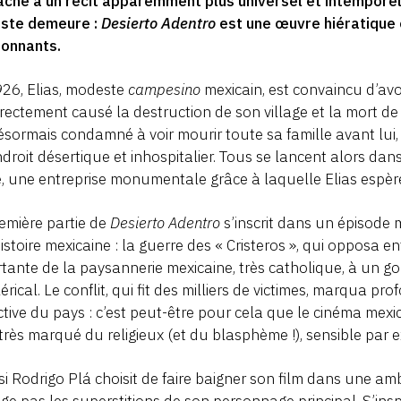
ache à un récit apparemment plus universel et intemporel.
aste demeure :
Desierto Adentro
est une œuvre hiératique
ionnants.
26, Elias, modeste
campesino
mexicain, est convaincu d’avo
irectement causé la destruction de son village et la mort de
ésormais condamné à voir mourir toute sa famille avant lui, il 
droit désertique et inhospitalier. Tous se lancent alors dan
e, une entreprise monumentale grâce à laquelle Elias espère
emière partie de
Desierto Adentro
s’inscrit dans un épisode
histoire mexicaine : la guerre des « Cristeros », qui opposa 
tante de la paysannerie mexicaine, très catholique, à un 
lérical. Le conflit, qui fit des milliers de victimes, marqua 
ctive du pays : c’est peut-être pour cela que le cinéma mexi
très marqué du religieux (et du blasphème !), sensible par
si Rodrigo Plá choisit de faire baigner son film dans une a
ge pas les superstitions de son personnage principal. S’insp