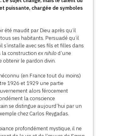
 Le sujet change, mais le talent du
 et puissante, chargée de symboles
ir été maudit par Dieu après qu’il
 tous ses habitants. Persuadé qu’il
s’installe avec ses fils et filles dans
s la construction
ex nihilo
d’une
 obtenir le pardon divin.
 méconnu (en France tout du moins)
entre 1926 et 1929 une partie
gouvernement alors férocement
profondément la conscience
cain se distingue aujourd’hui par un
 exemple chez Carlos Reygadas.
mbiance profondément mystique, il ne
irant de la vie et de l’œuvre de Søren