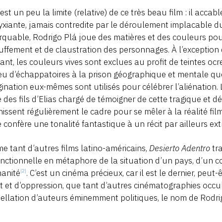
’est un peu la limite (relative) de ce très beau film : il acc
xiante, jamais contredite par le déroulement implacable du
quable, Rodrigo Plá joue des matières et des couleurs pou
uffement et de claustration des personnages. À l’exception 
ant, les couleurs vives sont exclues au profit de teintes ocr
eu d’échappatoires à la prison géographique et mentale que co
gination eux-mêmes sont utilisés pour célébrer l’aliénation. 
 des fils d’Elias chargé de témoigner de cette tragique et dér
issent régulièrement le cadre pour se mêler à la réalité film
 confère une tonalité fantastique à un récit par ailleurs ex
 tant d’autres films latino-américains,
Desierto Adentro
tra
nctionnelle en métaphore de la situation d’un pays, d’un co
manité
. C’est un cinéma précieux, car il est le dernier, peut
[2]
it et d’oppression, que tant d’autres cinématographies occ
ellation d’auteurs éminemment politiques, le nom de Rodrig