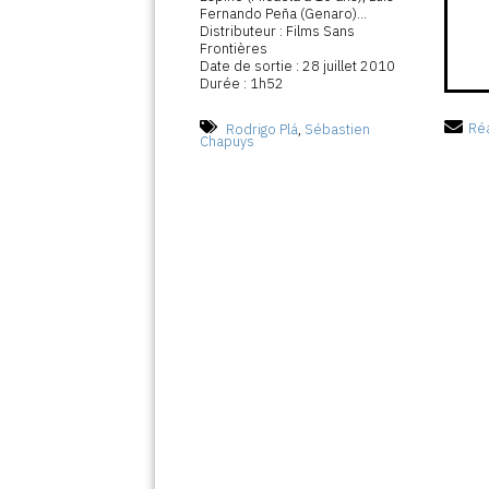
Fernando Peña (Genaro)...
Distributeur : Films Sans
Frontières
Date de sortie : 28 juillet 2010
Durée : 1h52
Rodrigo Plá
,
Sébastien
Réa
Chapuys