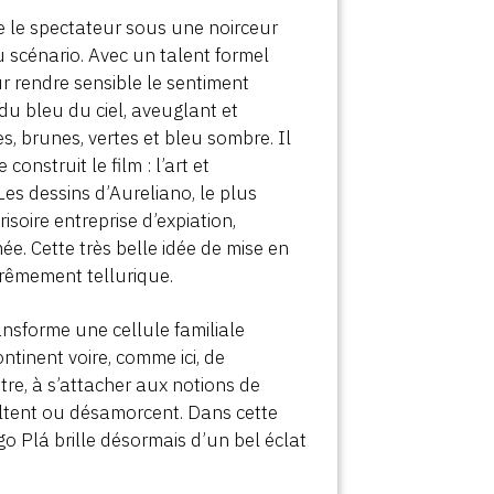
able le spectateur sous une noirceur
 scénario. Avec un talent formel
r rendre sensible le sentiment
du bleu du ciel, aveuglant et
es, brunes, vertes et bleu sombre. Il
nstruit le film : l’art et
Les dessins d’Aureliano, le plus
isoire entreprise d’expiation,
ée. Cette très belle idée de mise en
trêmement tellurique.
nsforme une cellule familiale
ntinent voire, comme ici, de
-être, à s’attacher aux notions de
ultent ou désamorcent. Dans cette
o Plá brille désormais d’un bel éclat