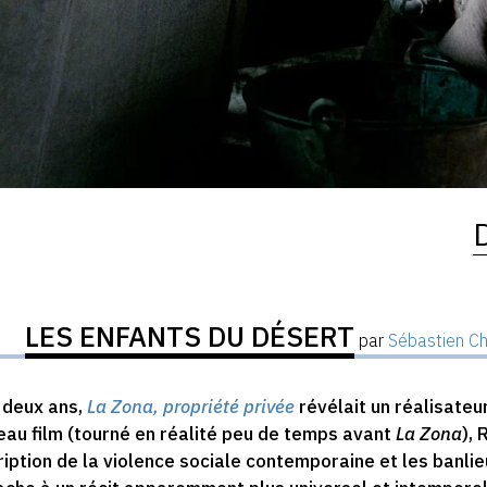
LES ENFANTS DU DÉSERT
par
Sébastien C
a deux ans,
La Zona, propriété privée
révélait un réalisateu
au film (tourné en réalité peu de temps avant
La Zona
),
iption de la violence sociale contemporaine et les banli