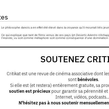
tes
s
Le philosophe danois a en effet été élevé dans la croyance qu’il mourrait très jeu
Ce qui explique que tant de films venus de ces pays (et
Desierto Adentro
n’échapp
l’inceste, vu soit comme métaphore soit comme conséquence d’une domination soc
SOUTENEZ CRIT
Critikat est une revue de cinéma associative dont le
sont
bénévoles
.
Si elle est (et restera) entièrement gratuite, sa pr
soutien est précieux
pour garantir sa pérennité e
Internet, vidéos, podcasts...
N'hésitez pas à nous soutenir mensuellement