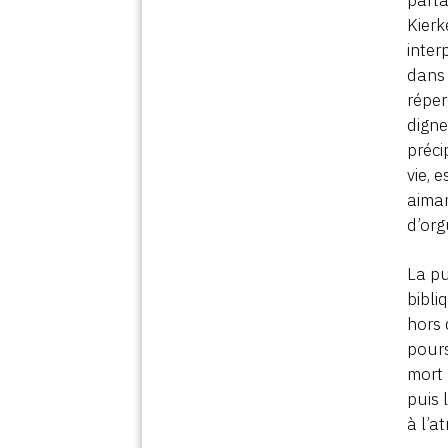
Kier
inter
dans 
réper
digne
préci
vie, 
aiman
d’org
La pu
bibli
hors 
pours
mort 
puis 
à l’a