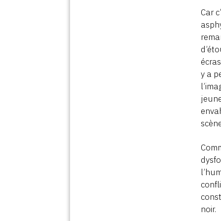
Car c
asphy
remar
d’éto
écras
y a p
l’ima
jeune
envah
scène
Comme
dysfo
l’hu
confl
const
noir.