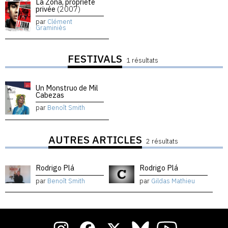
La Zona, propriété
privée
(2007)
par
Clément
Graminiès
FESTIVALS
1 résultats
Un Monstruo de Mil
Cabezas
par
Benoît Smith
AUTRES ARTICLES
2 résultats
Rodrigo Plá
Rodrigo Plá
par
Benoît Smith
par
Gildas Mathieu