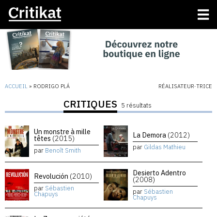
ACCUEIL
»
RODRIGO PLÁ
RÉALISATEUR·TRICE
CRITIQUES
5 résultats
Un monstre à mille
La Demora
(2012)
têtes
(2015)
par
Gildas Mathieu
par
Benoît Smith
Desierto Adentro
Revolución
(2010)
(2008)
par
Sébastien
par
Sébastien
Chapuys
Chapuys