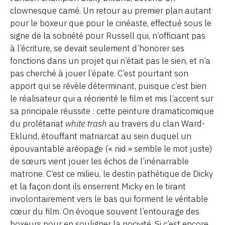
clownesque camé. Un retour au premier plan autant
pour le boxeur que pour le cinéaste, effectué sous le
signe de la sobriété pour Russell qui, n’officiant pas
à l’écriture, se devait seulement d’honorer ses
fonctions dans un projet qui n’était pas le sien, et n’a
pas cherché à jouer l’épate. C’est pourtant son
apport qui se révèle déterminant, puisque c’est bien
le réalisateur qui a réorienté le film et mis l’accent sur
sa principale réussite : cette peinture dramaticomique
du prolétariat
white trash
au travers du clan Ward-
Eklund, étouffant matriarcat au sein duquel un
épouvantable aréopage (« nid » semble le mot juste)
de sœurs vient jouer les échos de l’inénarrable
matrone. C’est ce milieu, le destin pathétique de Dicky
et la façon dont ils enserrent Micky en le tirant
involontairement vers le bas qui forment le véritable
cœur du film. On évoque souvent l’entourage des
boxeurs pour en souligner la nocivité. Si c’est encore