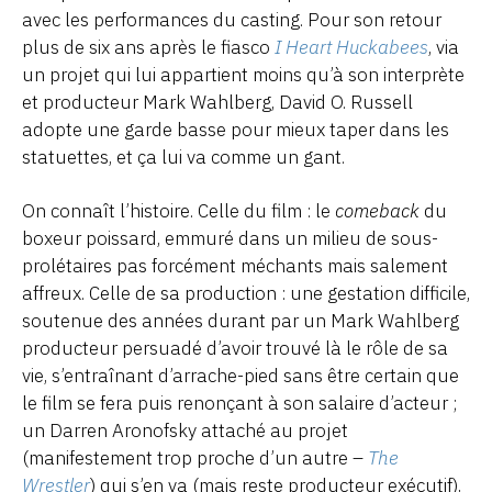
avec les performances du casting. Pour son retour
plus de six ans après le fiasco
I Heart Huckabees
, via
un projet qui lui appartient moins qu’à son interprète
et producteur Mark Wahlberg, David O. Russell
adopte une garde basse pour mieux taper dans les
statuettes, et ça lui va comme un gant.
On connaît l’histoire. Celle du film : le
comeback
du
boxeur poissard, emmuré dans un milieu de sous-
prolétaires pas forcément méchants mais salement
affreux. Celle de sa production : une gestation difficile,
soutenue des années durant par un Mark Wahlberg
producteur persuadé d’avoir trouvé là le rôle de sa
vie, s’entraînant d’arrache-pied sans être certain que
le film se fera puis renonçant à son salaire d’acteur ;
un Darren Aronofsky attaché au projet
(manifestement trop proche d’un autre –
The
Wrestler
) qui s’en va (mais reste producteur exécutif),