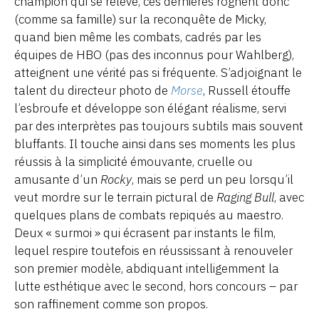
champion qui se relève, ces dernières rognent donc
(comme sa famille) sur la reconquête de Micky,
quand bien même les combats, cadrés par les
équipes de HBO (pas des inconnus pour Wahlberg),
atteignent une vérité pas si fréquente. S’adjoignant le
talent du directeur photo de
Morse
, Russell étouffe
l’esbroufe et développe son élégant réalisme, servi
par des interprètes pas toujours subtils mais souvent
bluffants. Il touche ainsi dans ses moments les plus
réussis à la simplicité émouvante, cruelle ou
amusante d’un
Rocky
, mais se perd un peu lorsqu’il
veut mordre sur le terrain pictural de
Raging Bull
, avec
quelques plans de combats repiqués au maestro.
Deux « surmoi » qui écrasent par instants le film,
lequel respire toutefois en réussissant à renouveler
son premier modèle, abdiquant intelligemment la
lutte esthétique avec le second, hors concours – par
son raffinement comme son propos.