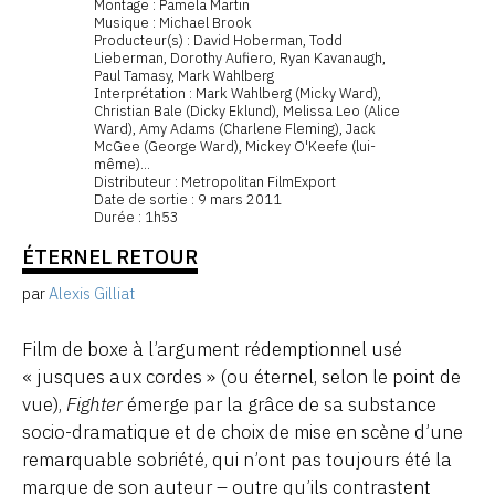
Montage : Pamela Martin
Musique : Michael Brook
Producteur(s) : David Hoberman, Todd
Lieberman, Dorothy Aufiero, Ryan Kavanaugh,
Paul Tamasy, Mark Wahlberg
Interprétation : Mark Wahlberg (Micky Ward),
Christian Bale (Dicky Eklund), Melissa Leo (Alice
Ward), Amy Adams (Charlene Fleming), Jack
McGee (George Ward), Mickey O'Keefe (lui-
même)...
Distributeur : Metropolitan FilmExport
Date de sortie : 9 mars 2011
Durée : 1h53
ÉTERNEL RETOUR
par
Alexis Gilliat
Film de boxe à l’argument rédemptionnel usé
« jusques aux cordes » (ou éternel, selon le point de
vue),
Fighter
émerge par la grâce de sa substance
socio-dramatique et de choix de mise en scène d’une
remarquable sobriété, qui n’ont pas toujours été la
marque de son auteur – outre qu’ils contrastent