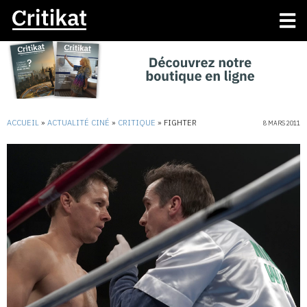
ACCUEIL
»
ACTUALITÉ CINÉ
»
CRITIQUE
»
FIGHTER
8 MARS 2011