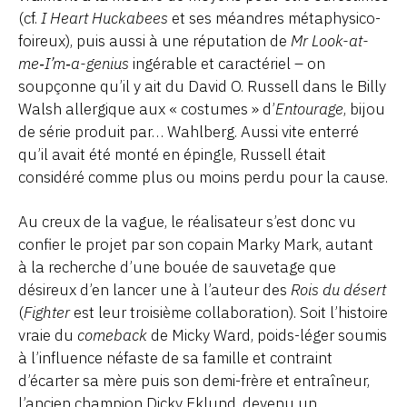
(cf.
I Heart Huckabees
et ses méandres métaphysico-
foireux), puis aussi à une réputation de
Mr Look-at-
me‑I’m‑a-genius
ingérable et caractériel – on
soupçonne qu’il y ait du David O. Russell dans le Billy
Walsh allergique aux « costumes » d’
Entourage
, bijou
de série produit par… Wahlberg. Aussi vite enterré
qu’il avait été monté en épingle, Russell était
considéré comme plus ou moins perdu pour la cause.
Au creux de la vague, le réalisateur s’est donc vu
confier le projet par son copain Marky Mark, autant
à la recherche d’une bouée de sauvetage que
désireux d’en lancer une à l’auteur des
Rois du désert
(
Fighter
est leur troisième collaboration). Soit l’histoire
vraie du
comeback
de Micky Ward, poids-léger soumis
à l’influence néfaste de sa famille et contraint
d’écarter sa mère puis son demi-frère et entraîneur,
l’ancien champion Dicky Eklund, devenu un