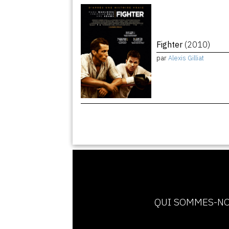
Fighter
(2010)
par
Alexis Gilliat
QUI SOMMES-NO