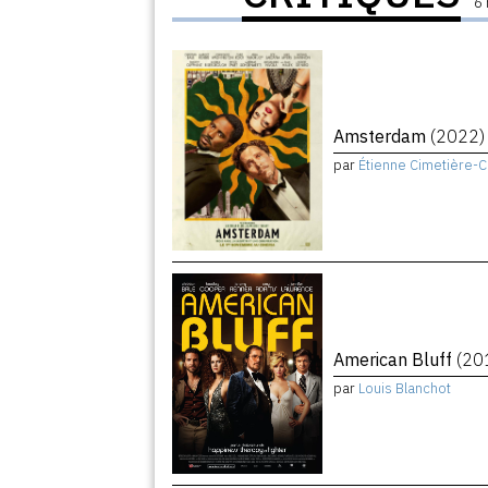
6 
Amsterdam
(2022)
par
Étienne Cimetière-
American Bluff
(20
par
Louis Blanchot