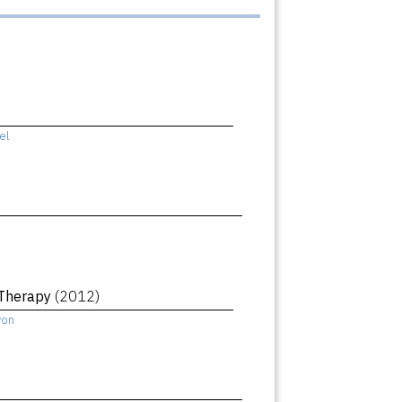
el
 Therapy
(2012)
yon