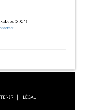
ckabees
(2004)
hdoerffer
TENIR
LÉGAL