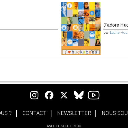
J’adore Hu
par
Lucile Hoc
US ?
CONTACT
NEWSLETTER
NOUS SOU
AVEC LE SOUTIEN DU