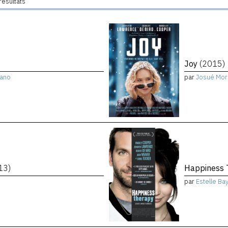
résultats
Joy
(2015)
Cano
par
Josué Mor
13)
Happiness
par
Estelle Ba