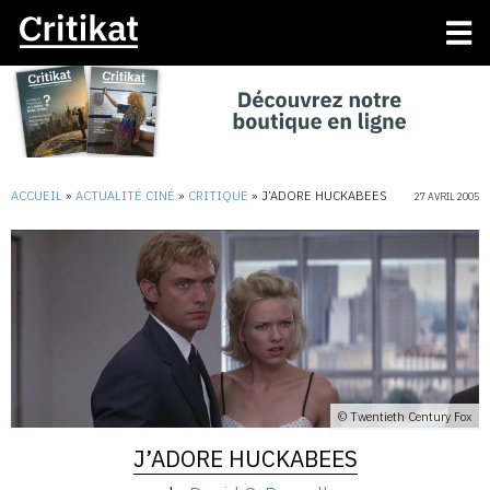
ACCUEIL
»
ACTUALITÉ CINÉ
»
CRITIQUE
»
J’ADORE HUCKABEES
27 AVRIL 2005
© Twentieth Century Fox
J’ADORE HUCKABEES