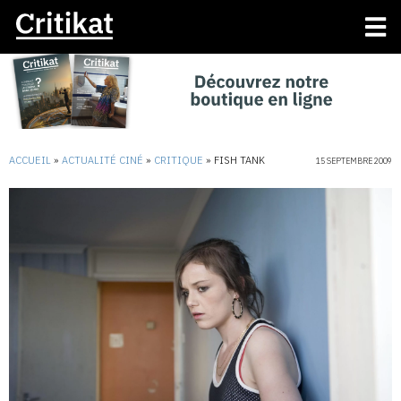
ACCUEIL
»
ACTUALITÉ CINÉ
»
CRITIQUE
»
FISH TANK
15 SEPTEMBRE 2009