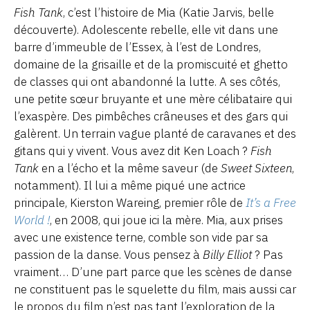
Fish Tank
, c’est l’histoire de Mia (Katie Jarvis, belle
découverte). Adolescente rebelle, elle vit dans une
barre d’immeuble de l’Essex, à l’est de Londres,
domaine de la grisaille et de la promiscuité et ghetto
de classes qui ont abandonné la lutte. A ses côtés,
une petite sœur bruyante et une mère célibataire qui
l’exaspère. Des pimbêches crâneuses et des gars qui
galèrent. Un terrain vague planté de caravanes et des
gitans qui y vivent. Vous avez dit Ken Loach ?
Fish
Tank
en a l’écho et la même saveur (de
Sweet Sixteen
,
notamment). Il lui a même piqué une actrice
principale, Kierston Wareing, premier rôle de
It’s a Free
World !
, en 2008, qui joue ici la mère. Mia, aux prises
avec une existence terne, comble son vide par sa
passion de la danse. Vous pensez à
Billy Elliot
? Pas
vraiment… D’une part parce que les scènes de danse
ne constituent pas le squelette du film, mais aussi car
le propos du film n’est pas tant l’exploration de la