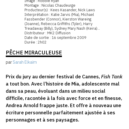
Image : Robbie Ryan
Montage : Nicolas Chaudeurge
Producteur(s) : Kees Kasander, Nick Laws
Interprétation : Katie Jarvis (Mia), Michael
Fassbender (Connor), Kierston Wareing
(Joanne), Rebecca Griffiths (Tyler), Harry
Treadaway (Billy), Sydney Mary Nash (Keira)...
Distributeur : MK2 Diffusion
Date de sortie : 16 septembre 2009
Durée : 2h02
PÊCHE MIRACULEUSE
par
Sarah Elkaïm
Prix du jury au dernier festival de Cannes,
Fish Tank
a tout bon. Avec l’histoire de Mia, adolescente mal
dans sa peau, évoluant dans un milieu social
difficile, racontée à la fois avec force et en finesse,
Andrea Arnold frappe juste. Et offre à nouveau une
écriture personnelle parfaitement ajustée à ses
personnages et à ses paysages.