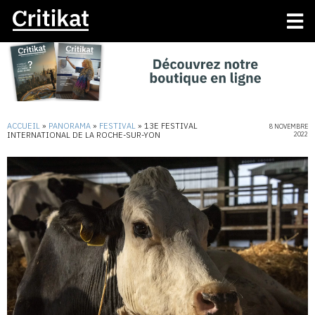
ACCUEIL
»
PANORAMA
»
FESTIVAL
»
13E FESTIVAL
8 NOVEMBRE
INTERNATIONAL DE LA ROCHE-SUR-YON
2022