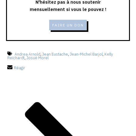
N'hésitez pas à nous soutenir
mensuellement si vous le pouvez !
FAIRE UN DON
Andrea Arnold
,
Jean Eustache
,
Jean-Michel Barjol
,
Kelly
Reichardt
,
Josué Morel
Réagir