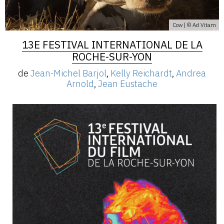
Cow | © Ad Vitam
13E FESTIVAL INTERNATIONAL DE LA
ROCHE-SUR-YON
de
Jean-Michel Barjol
,
Kelly Reichardt
,
Andrea
Arnold
,
Jean Eustache