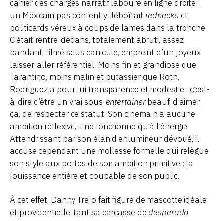
cahier des charges narratif labouré en ligne droite :
un Mexicain pas content y déboîtait
rednecks
et
politicards véreux à coups de lames dans la tronche.
C’était rentre-dedans, totalement abruti, assez
bandant, filmé sous canicule, empreint d’un joyeux
laisser-aller référentiel. Moins fin et grandiose que
Tarantino, moins malin et putassier que Roth,
Rodriguez a pour lui transparence et modestie : c’est-
à-dire d’être un vrai sous-
entertainer
beauf, d’aimer
ça, de respecter ce statut. Son cinéma n’a aucune
ambition réflexive, il ne fonctionne qu’à l’énergie.
Attendrissant par son élan d’enlumineur dévoué, il
accuse cependant une mollesse formelle qui relègue
son style aux portes de son ambition primitive : la
jouissance entière et coupable de son public.
À cet effet, Danny Trejo fait figure de mascotte idéale
et providentielle, tant sa carcasse de
desperado