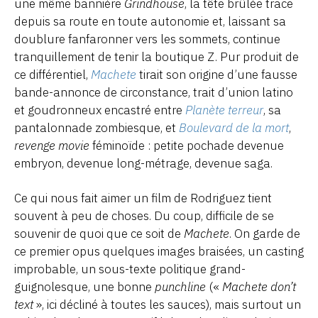
une même bannière
Grindhouse
, la tête brûlée trace
depuis sa route en toute autonomie et, laissant sa
doublure fanfaronner vers les sommets, continue
tranquillement de tenir la boutique Z. Pur produit de
ce différentiel,
Machete
tirait son origine d’une fausse
bande-annonce de circonstance, trait d’union latino
et goudronneux encastré entre
Planète terreur
, sa
pantalonnade zombiesque, et
Boulevard de la mort
,
revenge movie
féminoïde : petite pochade devenue
embryon, devenue long-métrage, devenue saga.
Ce qui nous fait aimer un film de Rodriguez tient
souvent à peu de choses. Du coup, difficile de se
souvenir de quoi que ce soit de
Machete
. On garde de
ce premier opus quelques images braisées, un casting
improbable, un sous-texte politique grand-
guignolesque, une bonne
punchline
(«
Machete don’t
text
», ici décliné à toutes les sauces), mais surtout un