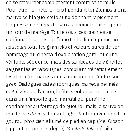
de se retourner complètement contre sa formule.
Pour être honnête, on croit pendant longtemps à une
mauvaise blague, cette suite donnant rapidement
l’impression de repartir sans la moindre raison pour
un tour de manège. Toutefois, si ces craintes se
confirment, ce n’est qu’à moitié. Le film reprend
ad
nauseum
tous les gimmicks et valeurs sûres de son
hommage au cinéma d’exploitation gore : aucune
véritable séquence, mais des lambeaux de vignettes
saignantes et rabougries, compilant frénétiquement
les clins d’œil narcissiques au risque de l’entre-soi
geek
. Dialogues catastrophiques, cameos périmés,
degré zéro de l’action, le film s’enfonce par paliers
dans un n’importe quoi narratif qui paraît le
condamner au foutage de gueule ; mais le sauve en
réalité
in extremis
du naufrage. Par l’intervention d’un
gourou physicien allumé de pied en cap (Mel Gibson,
flippant au premier degré),
Machete Kills
déraille