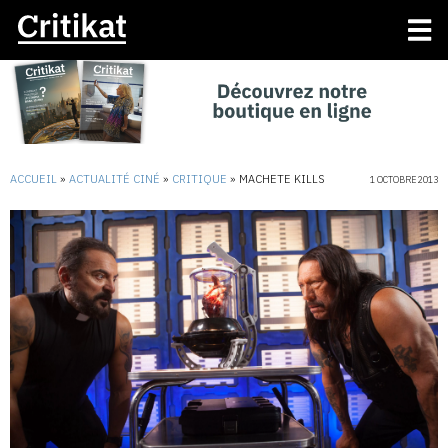
ACCUEIL
»
ACTUALITÉ CINÉ
»
CRITIQUE
»
MACHETE KILLS
1 OCTOBRE 2013