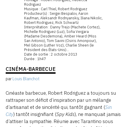
Rodriguez
Musique : Carl Thiel, Robert Rodriguez
Producteur(s) : Sergei Bespalov, Aaron
Kaufman, Aleksandr Rodnyanskiy, Iliana Nikolic,
Robert Rodriguez, Rick Schwartz
Interprétation : Danny Trejo (Machete Cortez),
Michelle Rodriguez (Luz), Sofia Vergara
(Madame Desdemona), Amber Heard (Miss
San Antonio), Tom Savini (Osiris Amonpour),
Mel Gibson (Luther Voz), Charlie Sheen (le
Président des États-Unis)...
Date de sortie : 2 octobre 2013
Durée : 1h47
CINÉMA-BARBECUE
par
Louis Blanchot
Cinéaste barbecue, Robert Rodriguez a toujours su
rattraper son déficit d’inspiration par un mélange
d’artisanat et de sincérité qui, tantôt gagnant (
Sin
City
) tantôt insignifiant (
Spy Kids
), ne manquait jamais
d’attiser la sympathie. Réunie avec Tarantino sous