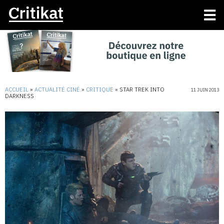
ACCUEIL
»
ACTUALITÉ CINÉ
»
CRITIQUE
»
STAR TREK INTO
11 JUIN 2013
DARKNESS