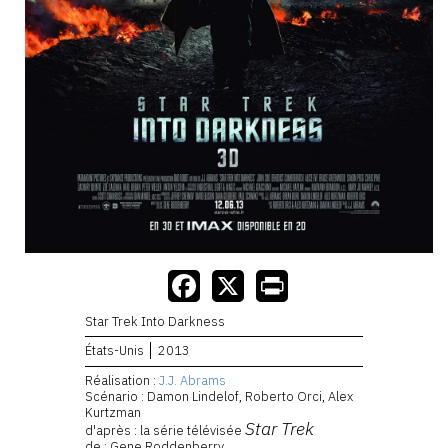
Star Trek Into Darkness
États-Unis
2013
Réalisation :
J.J. Abrams
Scénario : Damon Lindelof, Roberto Orci, Alex
Kurtzman
Star Trek
d'après : la série télévisée
de : Gene Roddenberry