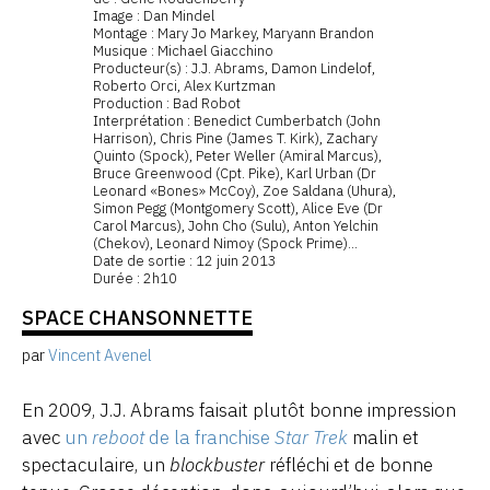
Image : Dan Mindel
Montage : Mary Jo Markey, Maryann Brandon
Musique : Michael Giacchino
Producteur(s) : J.J. Abrams, Damon Lindelof,
Roberto Orci, Alex Kurtzman
Production : Bad Robot
Interprétation : Benedict Cumberbatch (John
Harrison), Chris Pine (James T. Kirk), Zachary
Quinto (Spock), Peter Weller (Amiral Marcus),
Bruce Greenwood (Cpt. Pike), Karl Urban (Dr
Leonard «Bones» McCoy), Zoe Saldana (Uhura),
Simon Pegg (Montgomery Scott), Alice Eve (Dr
Carol Marcus), John Cho (Sulu), Anton Yelchin
(Chekov), Leonard Nimoy (Spock Prime)...
Date de sortie : 12 juin 2013
Durée : 2h10
SPACE CHANSONNETTE
par
Vincent Avenel
En 2009, J.J. Abrams faisait plutôt bonne impression
avec
un
reboot
de la franchise
Star Trek
malin et
spectaculaire, un
blockbuster
réfléchi et de bonne