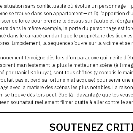
e situation sans conflictualité où évolue un personnage — 
oïne se trouve dans son appartement — et B) l’apparition d’u
iscer de force pour prendre le dessus sur l’autre et réorg
urs dans le même exemple, la porte du personnage est forcée
cé dans le canapé pendant que le propriétaire des lieux e
bires. Limpidement, la séquence s’ouvre sur la victime et se 
nouement témoigne dès lors d’un paradoxe qui mérite d’être
nspirent manifestement le plus le metteur en scène (à l’im
né par Daniel Kaluuya), sont tous châtiés (y compris le mai
 voulait pas et perd sa fortune mal acquise) pour servir un
age avec la matière des scènes les plus notables. La raison 
lm se trouve dès lors peut-être là : davantage que les veuv
en souhaitait réellement filmer, quitte à aller contre le sen
SOUTENEZ CRIT