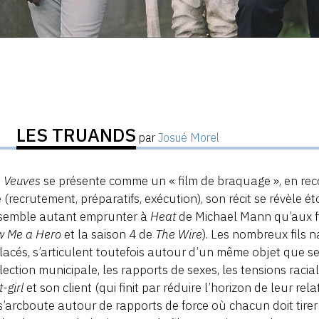
LES TRUANDS
par
Josué Morel
s Veuves
se présente comme un « film de braquage », en rec
 (recrutement, préparatifs, exécution), son récit se révèle 
l semble autant emprunter à
Heat
de Michael Mann qu’aux fi
 Me a Hero
et la saison 4 de
The Wire
). Les nombreux fils n
lacés, s’articulent toutefois autour d’un même objet que ser
élection municipale, les rapports de sexes, les tensions raci
-girl
et son client (qui finit par réduire l’horizon de leur rel
s’arcboute autour de rapports de force où chacun doit tirer