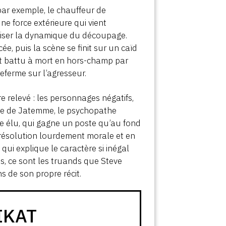
par exemple, le chauffeur de
ne force extérieure qui vient
aniser la dynamique du découpage.
, puis la scène se finit sur un caïd
st battu à mort en hors-champ par
referme sur l’agresseur.
 relevé : les personnages négatifs,
age de Jatemme, le psychopathe
re élu, qui gagne un poste qu’au fond
e résolution lourdement morale et en
qui explique le caractère si inégal
es, ce sont les truands que Steve
s de son propre récit.
IKAT