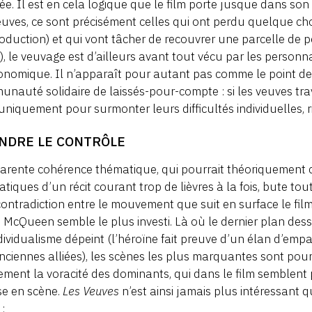
e. Il est en cela logique que le film porte jusque dans son
euves, ce sont précisément celles qui ont perdu quelque cho
roduction) et qui vont tâcher de recouvrer une parcelle de p
), le veuvage est d’ailleurs avant tout vécu par les pers
onomique. Il n’apparaît pour autant pas comme le point de 
nauté solidaire de laissés-pour-compte : si les veuves t
 uniquement pour surmonter leurs difficultés individuelles, r
NDRE LE CONTRÔLE
arente cohérence thématique, qui pourrait théoriquement c
tiques d’un récit courant trop de lièvres à la fois, bute to
ontradiction entre le mouvement que suit en surface le film
 McQueen semble le plus investi. Là où le dernier plan des
ndividualisme dépeint (l’héroïne fait preuve d’un élan d’emp
nciennes alliées), les scènes les plus marquantes sont pour
ement la voracité des dominants, qui dans le film semblent 
se en scène.
Les Veuves
n’est ainsi jamais plus intéressant 
 :