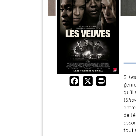
Si
Le
genre
qu’i
(
Show
entre
de l’
escort
tout 