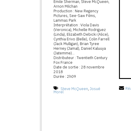
Emile Sherman, Steve McQueen,
Arnon Milchan
Production : New Regency
Pictures, See-Saw Films,
Lammas Park
Interprétation : Viola Davis
(Veronica), Michelle Rodriguez
(Linda), Elizabeth Debicki (Alice),
Cynthia Erivo (Belle), Colin Farrell
(Jack Mulligan), Brian Tyree
Herney (Jamal), Daniel Kaluuya
(Jatemme)...
Distributeur : Twentieth Century
Fox France
Date de sortie : 28 novembre
2018
Durée : 2h09
Steve McQueen
,
Josué
Réa
Morel