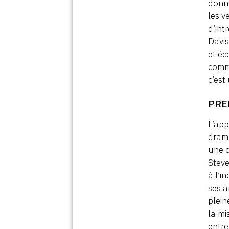
donné
les v
d’int
Davis
et éc
commu
c’est
PRE
L’app
drama
une c
Steve
à l’i
ses a
plein
la mi
entre