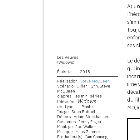
A) un
l’hér
s’imm
Toujo
enfon
ses s
Les Veuves
Le dé
(Widows)
qui i
États-Unis
2018
incar
Réalisation :
Steve McQueen
il ne
Scénario : Gillian Flynn, Steve
McQueen
décal
d'après : les mini-séries
du fi
Widows
télévisées
de : Lynda La Plante
McQue
Image : Sean Bobbitt
Décors : Adam Stockhausen
Costumes : Jenny Eagan
Montage : Joe Walker
Musique : Hans Zimmer
Producteur(s) : Iain Canning,