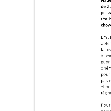
Mader
de Za
puiss
réali
choyé
Emili
obten
la ré
à pei
guéri
ciném
pour 
pas n
et no
régim
Pour 