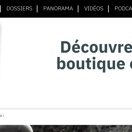
DOSSIERS
PANORAMA
VIDÉOS
PODCA
A !