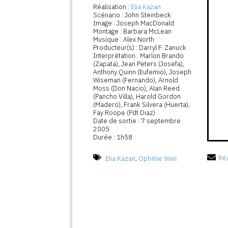
Réalisation :
Elia Kazan
Scénario : John Steinbeck
Image : Joseph MacDonald
Montage : Barbara McLean
Musique : Alex North
Producteur(s) : Darryl F. Zanuck
Interprétation : Marlon Brando
(Zapata), Jean Peters (Josefa),
Anthony Quinn (Eufemio), Joseph
Wiseman (Fernando), Arnold
Moss (Don Nacio), Alan Reed
(Pancho Villa), Harold Gordon
(Madero), Frank Silvera (Huerta),
Fay Roope (Pdt Diaz)
Date de sortie : 7 septembre
2005
Durée : 1h58
Elia Kazan
,
Ophélie Wiel
Réa