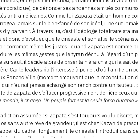
nnelles, et de justifier le choix, parfaitement discutable (t
émocratique), de dénoncer ses anciennes amitiés communi
ités anti-américaines. Comme lui, Zapata était un homme co
errogea jamais sur le bien-fondé de son idéal, il ne sut jama
s d’y parvenir. À travers lui, c’est l’idéologie totalitaire sta
 et donc d’évoluer, que le cinéaste et son allié, le scénari
ir corrompt même les justes : quand Zapata est nommé pré
duire les mêmes gestes que le tyran déchu à l’égard d’un
e sursaut, il décide alors de briser la hiérarchie qui faisait d
ière. Car le leadership l’intéresse à peine : d’où l’amitié un
x Pancho Villa (moment émouvant que la reconstitution de
!), qui n’aurait jamais échangé son ranch contre un fauteuil
té de Zapata de s’effacer progressivement derrière ceux qu’
le monde, il change. Un peuple fort est la seule force durable
»
adiction assumée : si Zapata s’est toujours voulu discret, 
os sans autre rêve de grandeur, il est chez Kazan de presqu
apper du cadre : longuement, le cinéaste l’introduit dans