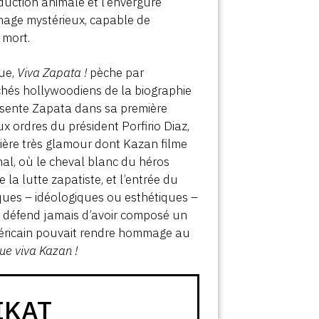
séduction animale et l’envergure
nage mystérieux, capable de
 mort.
que,
Viva Zapata !
pèche par
lichés hollywoodiens de la biographie
résente Zapata dans sa première
x ordres du président Porfirio Diaz,
ière très glamour dont Kazan filme
nal, où le cheval blanc du héros
a lutte zapatiste, et l’entrée du
iques – idéologiques ou esthétiques –
 se défend jamais d’avoir composé un
américain pouvait rendre hommage au
ue viva Kazan !
IKAT