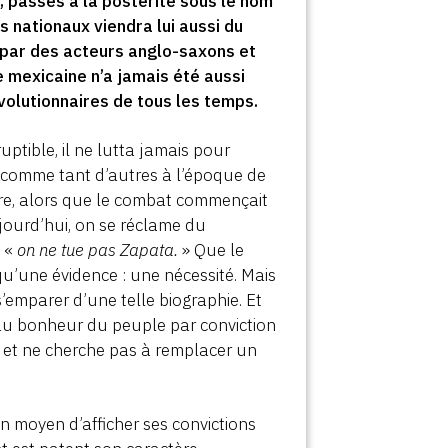
, passés à la postérité sous le nom
s nationaux viendra lui aussi du
é par des acteurs anglo-saxons et
e mexicaine n’a jamais été aussi
volutionnaires de tous les temps.
ptible, il ne lutta jamais pour
né comme tant d’autres à l’époque de
oire, alors que le combat commençait
jourd’hui, on se réclame du
: «
on ne tue pas Zapata.
» Que le
u’une évidence : une nécessité. Mais
emparer d’une telle biographie. Et
r au bonheur du peuple par conviction
ité et ne cherche pas à remplacer un
n moyen d’afficher ses convictions