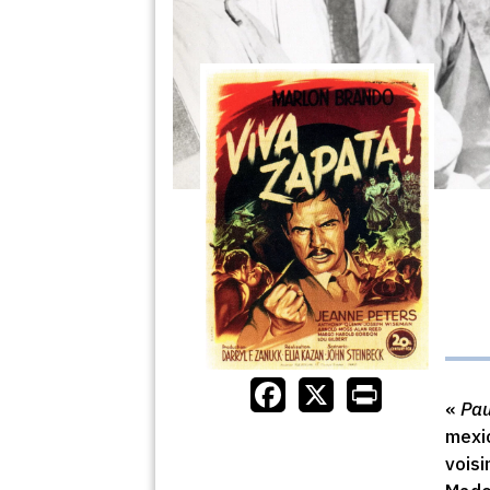
«
Pau
mexic
voisi