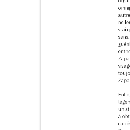
organ
omnip
autre
ne l
vrai 
sens.
guéri
entho
Zapat
visag
toujo
Zapa
Enfin
légen
un st
à obt
carri