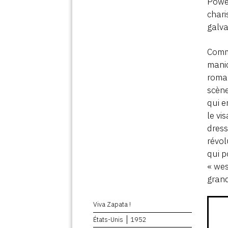
Power
chari
galva
Comme
manic
roman
scène
qui e
le vi
dress
révol
qui p
« wes
grand
Viva Zapata !
États-Unis
1952