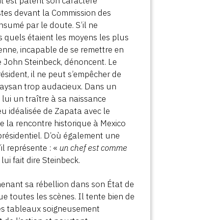
ant est patent son caractère
stes devant la Commission des
nsumé par le doute. S’il ne
is quels étaient les moyens les plus
linienne, incapable de se remettre en
ste John Steinbeck, dénoncent. Le
sident, il ne peut s’empêcher de
 paysan trop audacieux. Dans un
e lui un traître à sa naissance
 peu idéalisée de Zapata avec le
 la rencontre historique à Mexico
 présidentiel. D’où également une
il représente : «
un chef est comme
 lui fait dire Steinbeck.
menant sa rébellion dans son État de
e toutes les scènes. Il tente bien de
 des tableaux soigneusement