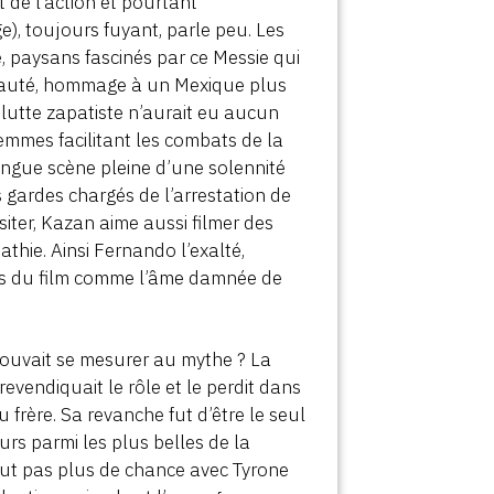
t de l’action et pourtant
e), toujours fuyant, parle peu. Les
, paysans fascinés par ce Messie qui
eauté, hommage à un Mexique plus
 lutte zapatiste n’aurait eu aucun
femmes facilitant les combats de la
ongue scène pleine d’une solennité
es gardes chargés de l’arrestation de
ter, Kazan aime aussi filmer des
thie. Ainsi Fernando l’exalté,
ages du film comme l’âme damnée de
 pouvait se mesurer au mythe ? La
evendiquait le rôle et le perdit dans
 frère. Sa revanche fut d’être le seul
urs parmi les plus belles de la
n’eut pas plus de chance avec Tyrone