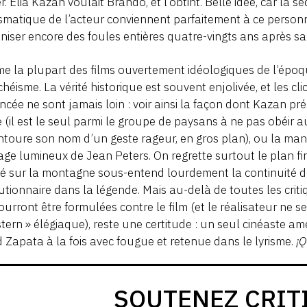
. Elia Kazan voulait Brando, et l’obtint. Belle idée, car la 
smatique de l’acteur conviennent parfaitement à ce person
niser encore des foules entières quatre-vingts ans après sa
 la plupart des films ouvertement idéologiques de l’épo
héisme. La vérité historique est souvent enjolivée, et les c
cée ne sont jamais loin : voir ainsi la façon dont Kazan p
 (il est le seul parmi le groupe de paysans à ne pas obéir au
ntoure son nom d’un geste rageur, en gros plan), ou la man
sage lumineux de Jean Peters. On regrette surtout le plan fi
é sur la montagne sous-entend lourdement la continuité de l
utionnaire dans la légende. Mais au-delà de toutes les crit
ourront être formulées contre le film (et le réalisateur ne
tern » élégiaque), reste une certitude : un seul cinéaste 
 Zapata à la fois avec fougue et retenue dans le lyrisme.
¡Q
SOUTENEZ CRIT