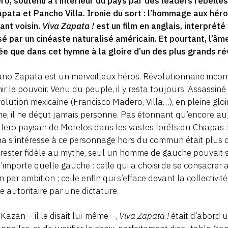
o, soutenu à l’intérieur du pays par des leaders rebelles
pata et Pancho Villa. Ironie du sort : l’hommage aux héro
ant voisin.
Viva Zapata !
est un film en anglais, interprét
sé par un cinéaste naturalisé américain. Et pourtant, l’âm
e que dans cet hymne à la gloire d’un des plus grands ré
ano Zapata est un merveilleux héros. Révolutionnaire incorru
ir le pouvoir. Venu du peuple, il y resta toujours. Assassi
volution mexicaine (Francisco Madero, Villa…), en pleine gl
ne, il ne déçut jamais personne. Pas étonnant qu’encore au
llero paysan de Morelos dans les vastes forêts du Chiapas 
a s’intéresse à ce personnage hors du commun était plus q
rester fidèle au mythe, seul un homme de gauche pouvait s’
’importe quelle gauche : celle qui a choisi de se consacre
n par ambition ; celle enfin qui s’efface devant la collectiv
e autoritaire par une dictature.
Kazan – il le disait lui-même –,
Viva Zapata !
était d’abord u