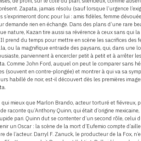
isés, de profil, sur le côté du plan, silencieux, comme absen
résent. Zapata, jamais résolu (sauf lorsque l’urgence l’exig
s s’exprimeront donc pour lui : amis fidèles, femme dévouée
eur demande rien en échange. Dans des plans d’une rare b
que nature, Kazan tire aussi sa révérence à ceux sans qui la
 Il prend du temps pour mettre en scène les sacrifices des 
lla, ou la magnifique entraide des paysans, qui, dans une l
usiaste, parviennent à encercler petit à petit et à arrêter l
a. Comme John Ford, auquel on peut le comparer sans hési
es (souvent en contre-plongée) et montrer à qui va sa sympa
urs habillé de noir, est-il découvert dès les premières im
ta.
, qui mieux que Marlon Brando, acteur torturé et fiévreux,
de raconte qu’Anthony Quinn, qui était d’origine mexicaine, r
upide pari. Quinn dut se contenter d’un second rôle, celui du
enir un Oscar : la scène de la mort d’Eufemio compte d’aille
ère de l’acteur. Darryl F. Zanuck, le producteur de la Fox, 