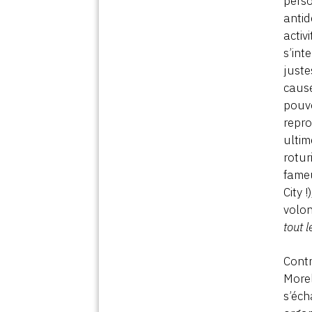
perso
antid
activ
s’int
juste
cause
pouvo
repro
ultim
rotur
fameu
City 
volon
tout 
Contr
Morel
s’éch