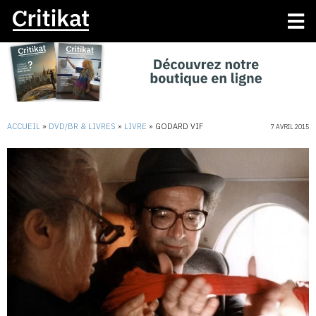
ACCUEIL
»
DVD/BR & LIVRES
»
LIVRE
»
GODARD VIF
7 AVRIL 2015