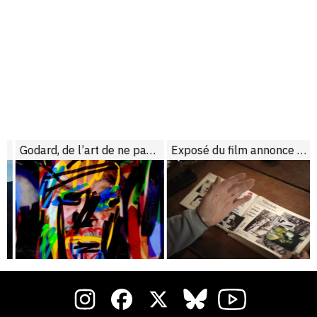
5
Godard, de l’art de ne pas conclure
Exposé du film annonce du film “Scénario”