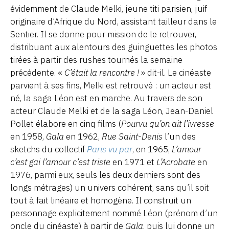
évidemment de Claude Melki, jeune titi parisien, juif
originaire d’Afrique du Nord, assistant tailleur dans le
Sentier. Il se donne pour mission de le retrouver,
distribuant aux alentours des guinguettes les photos
tirées à partir des rushes tournés la semaine
précédente. «
C’était la rencontre !
» dit-il. Le cinéaste
parvient à ses fins, Melki est retrouvé : un acteur est
né, la saga Léon est en marche. Au travers de son
acteur Claude Melki et de la saga Léon, Jean-Daniel
Pollet élabore en cinq films (
Pourvu qu’on ait l’ivresse
en 1958,
Gala
en 1962,
Rue Saint-Denis
l’un des
sketchs du collectif
Paris vu par
, en 1965,
L’amour
c’est gai l’amour c’est triste
en 1971 et
L’Acrobate
en
1976, parmi eux, seuls les deux derniers sont des
longs métrages) un univers cohérent, sans qu’il soit
tout à fait linéaire et homogène. Il construit un
personnage explicitement nommé Léon (prénom d’un
oncle du cinéaste) à partir de
Gala
, puis lui donne un