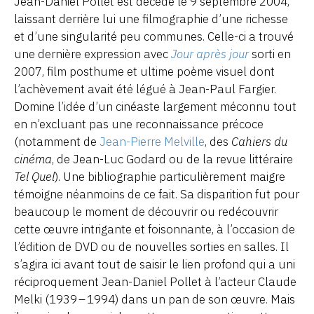
Jean-Daniel Pollet est décédé le 9 septembre 2004,
laissant derrière lui une filmographie d’une richesse
et d’une singularité peu communes. Celle-ci a trouvé
une dernière expression avec
Jour après jour
sorti en
2007, film posthume et ultime poème visuel dont
l’achèvement avait été légué à Jean-Paul Fargier.
Domine l’idée d’un cinéaste largement méconnu tout
en n’excluant pas une reconnaissance précoce
(notamment de
Jean-Pierre Melville
, des
Cahiers du
cinéma
, de Jean-Luc Godard ou de la revue littéraire
Tel Quel
). Une bibliographie particulièrement maigre
témoigne néanmoins de ce fait. Sa disparition fut pour
beaucoup le moment de découvrir ou redécouvrir
cette œuvre intrigante et foisonnante, à l’occasion de
l’édition de DVD ou de nouvelles sorties en salles. Il
s’agira ici avant tout de saisir le lien profond qui a uni
réciproquement Jean-Daniel Pollet à l’acteur Claude
Melki (1939 – 1994) dans un pan de son œuvre. Mais