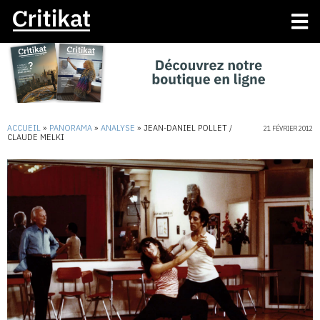
ACCUEIL
»
PANORAMA
»
ANALYSE
»
JEAN-DANIEL POLLET /
21 FÉVRIER 2012
CLAUDE MELKI