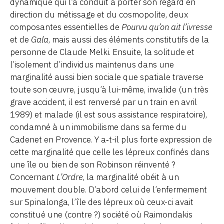
dynamique qui l’a conduit à porter son regard en
direction du métissage et du cosmopolite, deux
composantes essentielles de
Pourvu qu’on ait l’ivresse
et de
Gala
, mais aussi des éléments constitutifs de la
personne de Claude Melki. Ensuite, la solitude et
l’isolement d’individus maintenus dans une
marginalité aussi bien sociale que spatiale traverse
toute son œuvre, jusqu’à lui-même, invalide (un très
grave accident, il est renversé par un train en avril
1989) et malade (il est sous assistance respiratoire),
condamné à un immobilisme dans sa ferme du
Cadenet en Provence. Y a‑t-il plus forte expression de
cette marginalité que celle les lépreux confinés dans
une île ou bien de son Robinson réinventé ?
Concernant
L’Ordre
, la marginalité obéit à un
mouvement double. D’abord celui de l’enfermement
sur Spinalonga, l’île des lépreux où ceux-ci avait
constitué une (contre ?) société où Raimondakis