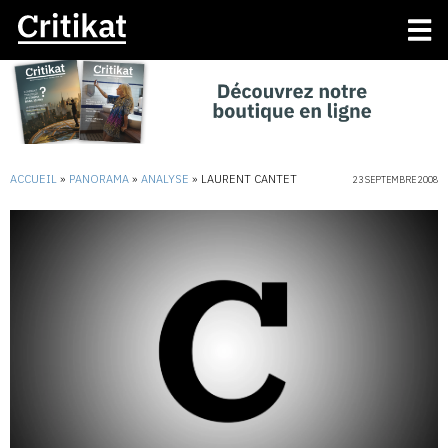
ACCUEIL
»
PANORAMA
»
ANALYSE
»
LAURENT CANTET
23 SEPTEMBRE 2008