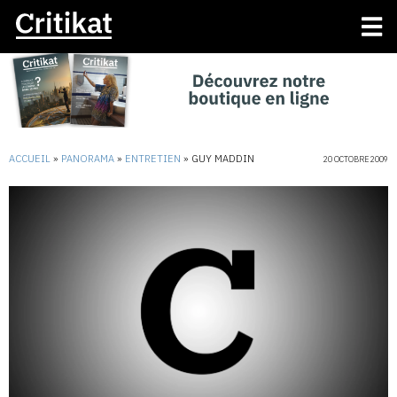
ACCUEIL
»
PANORAMA
»
ENTRETIEN
»
GUY MADDIN
20 OCTOBRE 2009