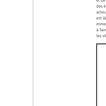
et de
des é
acteu
est l
immen
à fai
les v