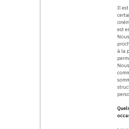
Il es
certa
ciném
est e
Nous 
proch
à la 
perme
Nous 
comm
somme
struc
perso
Quels
occas