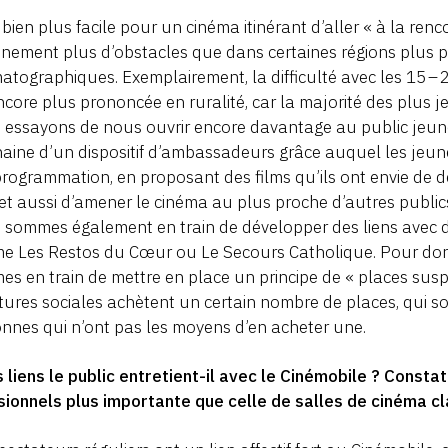
t bien plus facile pour un cinéma itinérant d’aller « à la renco
inement plus d’obstacles que dans certaines régions plus
atographiques. Exemplairement, la difficulté avec les 15 – 2
ncore plus prononcée en ruralité, car la majorité des plus j
essayons de nous ouvrir encore davantage au public jeun
aine d’un dispositif d’ambassadeurs grâce auquel les jeune
programmation, en proposant des films qu’ils ont envie de d
t aussi d’amener le cinéma au plus proche d’autres publi
sommes également en train de développer des liens avec de
e Les Restos du Cœur ou Le Secours Catholique. Pour don
s en train de mettre en place un principe de « places sus
tures sociales achètent un certain nombre de places, qui so
nnes qui n’ont pas les moyens d’en acheter une.
 liens le public entretient-il avec le Cinémobile ? Const
ionnels plus importante que celle de salles de cinéma c