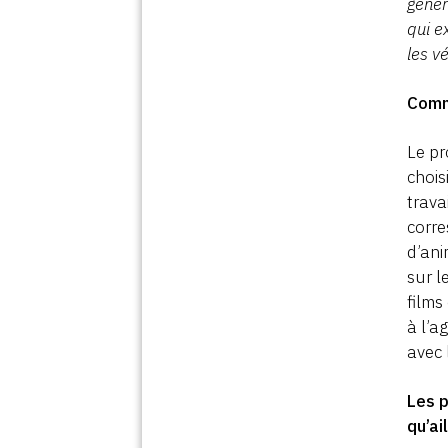
géné
qui e
les v
Comm
Le pr
chois
trava
corre
d’ani
sur l
films
à l’a
avec 
Les 
qu’ai