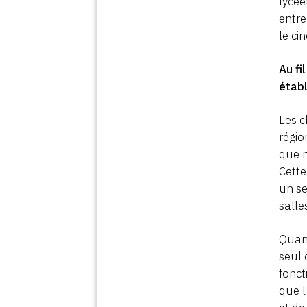
lycée
entre
le ci
Au fi
établ
Les c
régio
que n
Cette
un se
salle
Quant
seul 
fonct
que l