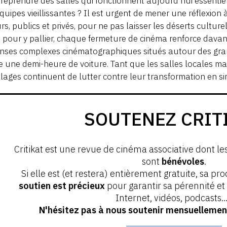
 reprendre des salles qui fonctionnent aujourd’hui essenti
quipes vieillissantes ? Il est urgent de mener une réflexion
rs, publics et privés, pour ne pas laisser les déserts cultur
à pour y pallier, chaque fermeture de cinéma renforce dava
ses complexes cinématographiques situés autour des grande
re une demi-heure de voiture. Tant que les salles locales maint
illages continuent de lutter contre leur transformation en si
SOUTENEZ CRIT
Critikat est une revue de cinéma associative dont le
sont
bénévoles
.
Si elle est (et restera) entièrement gratuite, sa pr
soutien est précieux
pour garantir sa pérennité e
Internet, vidéos, podcasts...
N'hésitez pas à nous soutenir mensuellement