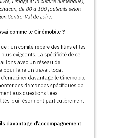
ivre, l
’
image et la culture numérique),
chacun, de 80 à 100 fauteuils selon
ion Centre-Val de Loire.
ssai comme le Cinémobile ?
ue : un comité repère des films et les
plus exigeants. La spécificité de ce
availlons avec un réseau de
pour faire un travail local
t d’enraciner davantage le Cinémobile
remonter des demandes spécifiques de
mment aux questions liées
calités, qui résonnent particulièrement
t-ils davantage d’accompagnement