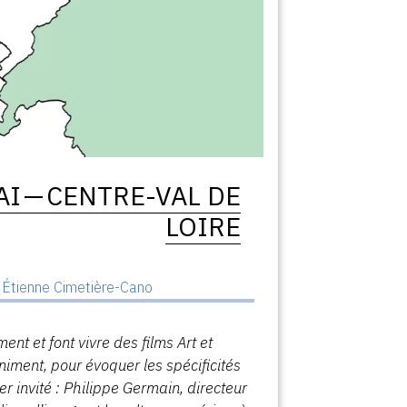
AI — CENTRE-VAL DE
LOIRE
r
Étienne Cimetière-Cano
t et font vivre des films Art et
 animent, pour évoquer les spé
cificit
és
r invité : Philippe Germain, directeur