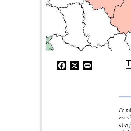
T
En pé
Essai
et en