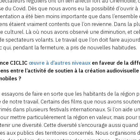
pectateurs réguliers ont un lien affectif fort au Cinémobile,
ise du Covid. Dès que nous avons eu la possibilité d’ouvrir à
entation a été bien moins importante que dans l’ensemble d
ens étaient vraiment contents que l’on revienne. Dans la pl
ce culturel. Là où nous avons observé une diminution, et cela
de spectateurs volants. Le travail que l’on doit faire aujour
c qui, pendant la fermeture, a pris de nouvelles habitudes.
ence CICLIC
œuvre à d’autres niveaux
en faveur de la dif
iens entre l’activité de soutien à la création audiovisuelle 
mobiles ?
essayons de faire en sorte que les habitants de la région 
e de notre travail. Certains des films que nous avons souten
rimés dans plusieurs festivals internationaux. Si l’on aide u
our mettre particulièrement la région en valeur, mais pour s
tenir une diversité. Cette diversité s’encourage aussi quand
s aux publics des territoires concernés. Nous organisons 