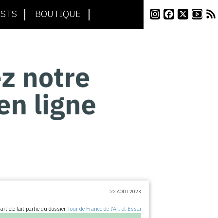
STS
BOUTIQUE
22 AOÛT 2023
article fait partie du dossier
Tour de France de l’Art et Essai