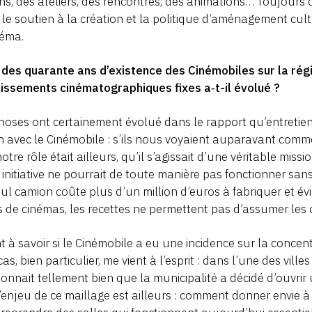
ns, des ateliers, des rencontres, des animations… Toujours 
 le soutien à la création et la politique d’aménagement cult
néma.
l des quarante ans d’existence des Cinémobiles sur la régi
issements cinématographiques fixes a‑t-il évolué ?
hoses ont certainement évolué dans le rapport qu’entretien
n avec le Cinémobile : s’ils nous voyaient auparavant comme
otre rôle était ailleurs, qu’il s’agissait d’une véritable missi
 initiative ne pourrait de toute manière pas fonctionner sans 
ul camion coûte plus d’un million d’euros à fabriquer et
s de cinémas, les recettes ne permettent pas d’assumer les
 à savoir si le Cinémobile a eu une incidence sur la concent
cas, bien particulier, me vient à l’esprit : dans l’une des vill
ionnait tellement bien que la municipalité a décidé d’ouvrir
’enjeu de ce maillage est ailleurs : comment donner envie à 