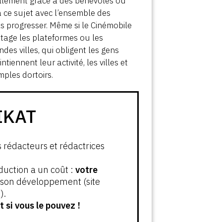
ellement grâce à des bénévoles ou
 à ce sujet avec l’ensemble des
els progresser. Même si le Cinémobile
ntage les plateformes ou les
s villes, qui obligent les gens
iennent leur activité, les villes et
mples dortoirs.
IKAT
s rédacteurs et rédactrices
oduction a un coût :
votre
t son développement (site
).
 si vous le pouvez !