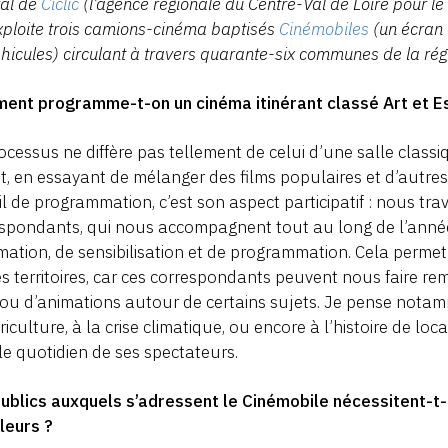
ral de
Ciclic
(l
’
agence régionale du Centre-Val de Loire pour le l
xploite trois camions-cinéma baptisés
Cinémobiles
(un écran 
éhicules) circulant à travers quarante-six communes de la rég
ent programme-t-on un cinéma itinérant classé Art et E
ocessus ne diffère pas tellement de celui d’une salle classiq
it, en essayant de mélanger des films populaires et d’autres 
il de programmation, c’est son aspect participatif : nous tr
spondants, qui nous accompagnent tout au long de l’année 
mation, de sensibilisation et de programmation. Cela perme
es territoires, car ces correspondants peuvent nous faire 
 ou d’animations autour de certains sujets. Je pense nota
griculture, à la crise climatique, ou encore à l’histoire de lo
le quotidien de ses spectateurs.
publics auxquels s’adressent le Cinémobile nécessitent-
lleurs ?