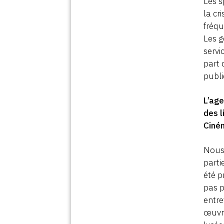
Les s
la cr
fréqu
Les g
servi
part 
publi
L’ag
des l
Ciné
Nous 
parti
été p
pas p
entre
œuvre