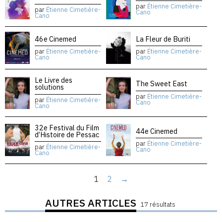
par
Étienne Cimetière-
par
Étienne Cimetière-
Cano
Cano
46e Cinemed
La Fleur de Buriti
par
Étienne Cimetière-
par
Étienne Cimetière-
Cano
Cano
Le Livre des
The Sweet East
solutions
par
Étienne Cimetière-
par
Étienne Cimetière-
Cano
Cano
32e Festival du Film
44e Cinemed
d’Histoire de Pessac
par
Étienne Cimetière-
par
Étienne Cimetière-
Cano
Cano
1
2
→
AUTRES ARTICLES
17 résultats