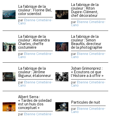
La fabrique de la
La fabrique de la
couleur : Riton
couleur : Florine Bel,
Dupire-Clément,
color scientist
chef décorateur
par
Étienne Cimetière-
par
Étienne Cimetière-
Cano
Cano
La fabrique de la
La fabrique de la
couleur : Alexandra
couleur : Simon
Charles, cheffe
Beaufils, directeur
costumière
de la photographie
par
Étienne Cimetière-
par
Étienne Cimetière-
Cano
Cano
La fabrique de la
Johan Grimonprez :
couleur : Jérôme
« Écoutons ce que
Bigueur, étalonneur
l’Histoire a à offrir »
par
Étienne Cimetière-
par
Étienne Cimetière-
Cano
Cano
Albert Serra :
« Tardes de soledad
Particules de nuit
est un huis clos
conceptuel »
par
Étienne Cimetière-
Cano
par
Étienne Cimetière-