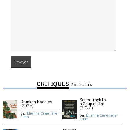
CRITIQUES
36 résultats
Soundtrack to
Drunken Noodles
a Coup d’État
(2025)
(2024)
par
Étienne Cimetière-
par
Étienne Cimetière-
Cano
Cano