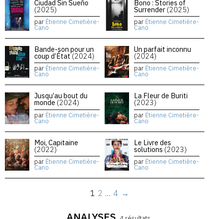
Ciudad Sin Sueño
Bono : Stories of
(2025)
Surrender
(2025)
par
Étienne Cimetière-
par
Étienne Cimetière-
Cano
Cano
Bande-son pour un
Un parfait inconnu
coup d’État
(2024)
(2024)
par
Étienne Cimetière-
par
Étienne Cimetière-
Cano
Cano
Jusqu’au bout du
La Fleur de Buriti
monde
(2024)
(2023)
par
Étienne Cimetière-
par
Étienne Cimetière-
Cano
Cano
Moi, Capitaine
Le Livre des
(2022)
solutions
(2023)
par
Étienne Cimetière-
par
Étienne Cimetière-
Cano
Cano
1
2
…
4
→
ANALYSES
4 résultats