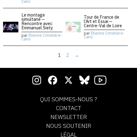
Cano
Le montage
Tour de France de
simultané —
l’Art et Essai —
Rencontre avec
Centre-Val de Loire
Emmanuel Siety
par
Étienne Cimetière-
par
Étienne Cimetière-
Cano
Cano
1
2
→
QUI SOMMES-NOUS ?
CONTACT
NEWSLETTER
NOUS SOUTENIR
LÉGAL