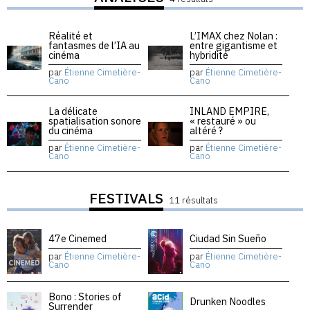
Réalité et
L’IMAX chez Nolan :
fantasmes de l’IA au
entre gigantisme et
cinéma
hybridité
par
Étienne Cimetière-
par
Étienne Cimetière-
Cano
Cano
La délicate
INLAND EMPIRE,
spatialisation sonore
« restauré » ou
du cinéma
altéré ?
par
Étienne Cimetière-
par
Étienne Cimetière-
Cano
Cano
FESTIVALS
11 résultats
47e Cinemed
Ciudad Sin Sueño
par
Étienne Cimetière-
par
Étienne Cimetière-
Cano
Cano
Bono : Stories of
Drunken Noodles
Surrender