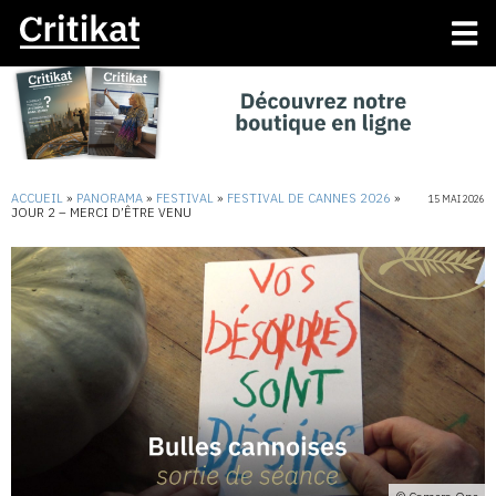
ACCUEIL
»
PANORAMA
»
FESTIVAL
»
FESTIVAL DE CANNES 2026
»
15 MAI 2026
JOUR 2 – MERCI D’ÊTRE VENU