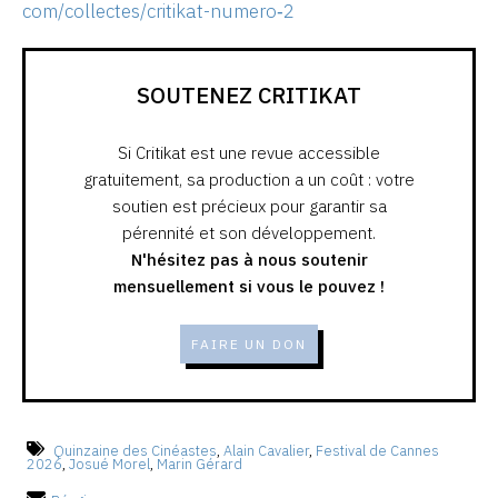
com/collectes/critikat-numero‑2
SOUTENEZ CRITIKAT
Si Critikat est une revue accessible
gratuitement, sa production a un coût : votre
soutien est précieux pour garantir sa
pérennité et son développement.
N'hésitez pas à nous soutenir
mensuellement si vous le pouvez !
FAIRE UN DON
Quinzaine des Cinéastes
,
Alain Cavalier
,
Festival de Cannes
2026
,
Josué Morel
,
Marin Gérard