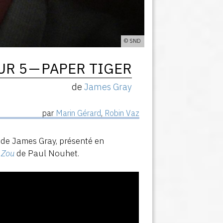
© SND
UR 5 — PAPER TIGER
de
James Gray
par
Marin Gérard
,
Robin Vaz
de James Gray, présenté en
 Zou
de Paul Nouhet.