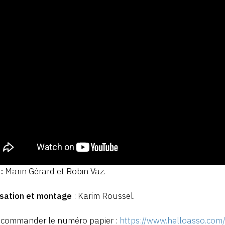
:
Marin Gérard et Robin Vaz.
isation et montage
: Karim Roussel.
 commander le numéro papier :
https://www.helloasso.com/a