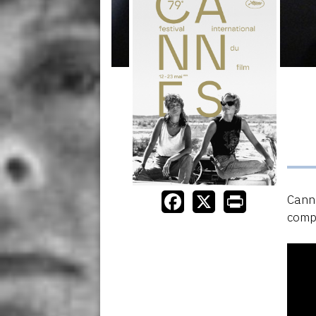
Canne
compé