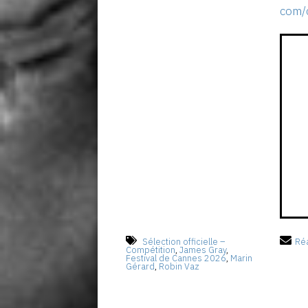
com/c
Sélection officielle –
Réa
Compétition
,
James Gray
,
Festival de Cannes 2026
,
Marin
Gérard
,
Robin Vaz