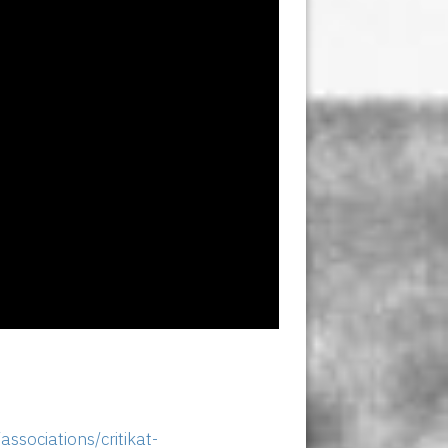
ssociations/critikat-