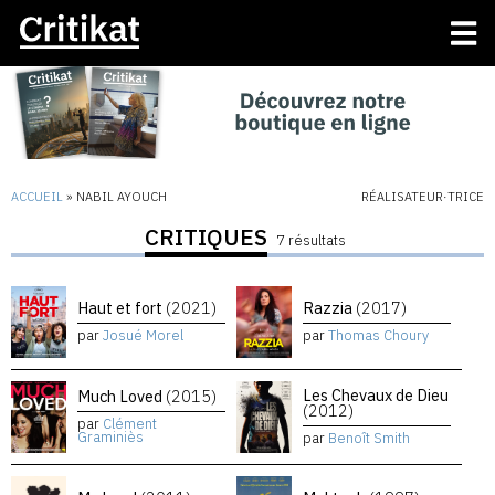
ACCUEIL
»
NABIL AYOUCH
RÉALISATEUR·TRICE
CRITIQUES
7 résultats
Haut et fort
(2021)
Razzia
(2017)
par
Josué Morel
par
Thomas Choury
Les Chevaux de Dieu
Much Loved
(2015)
(2012)
par
Clément
Graminiès
par
Benoît Smith