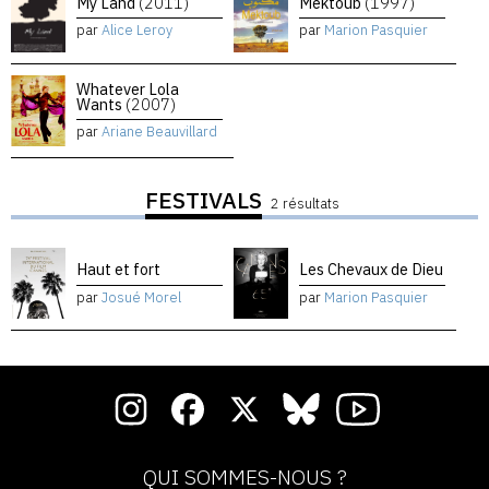
My Land
(2011)
Mektoub
(1997)
par
Alice Leroy
par
Marion Pasquier
Whatever Lola
Wants
(2007)
par
Ariane Beauvillard
FESTIVALS
2 résultats
Haut et fort
Les Chevaux de Dieu
par
Josué Morel
par
Marion Pasquier
QUI SOMMES-NOUS ?