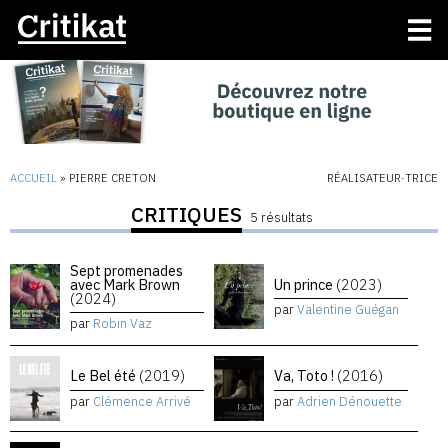
ACCUEIL
»
PIERRE CRETON
RÉALISATEUR·TRICE
CRITIQUES
5 résultats
Sept promenades
avec Mark Brown
Un prince
(2023)
(2024)
par
Valentine Guégan
par
Robin Vaz
Le Bel été
(2019)
Va, Toto !
(2016)
par
Clémence Arrivé
par
Adrien Dénouette