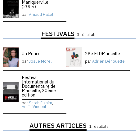
Maniquerville
(2009)
par
Arnaud Hallet
FESTIVALS
3 résultats
Un Prince
28e FIDMarseille
par
Josué Morel
par
Adrien Dénouette
Festival
International du
Documentaire de
Marseille, 20ème
édition
par
Sarah Elkaïm
,
Anaïs Vincent
AUTRES ARTICLES
1 résultats