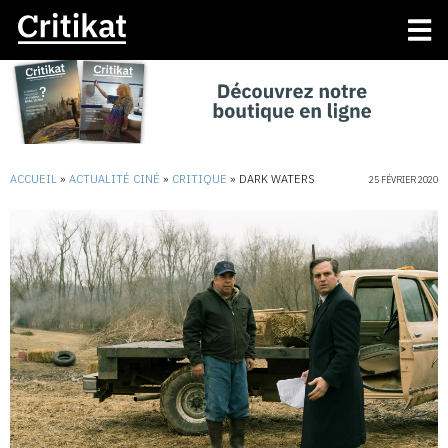
ACCUEIL
»
ACTUALITÉ CINÉ
»
CRITIQUE
»
DARK WATERS
25 FÉVRIER 2020