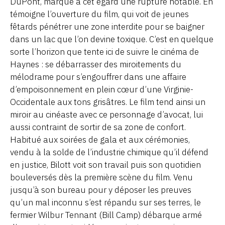
DuPont, marque à cet égard une rupture notable. En
témoigne l’ouverture du film, qui voit de jeunes
fêtards pénétrer une zone interdite pour se baigner
dans un lac que l’on devine toxique. C’est en quelque
sorte l’horizon que tente ici de suivre le cinéma de
Haynes : se débarrasser des miroitements du
mélodrame pour s’engouffrer dans une affaire
d’empoisonnement en plein cœur d’une Virginie-
Occidentale aux tons grisâtres. Le film tend ainsi un
miroir au cinéaste avec ce personnage d’avocat, lui
aussi contraint de sortir de sa zone de confort.
Habitué aux soirées de gala et aux cérémonies,
vendu à la solde de l’industrie chimique qu’il défend
en justice, Bilott voit son travail puis son quotidien
bouleversés dès la première scène du film. Venu
jusqu’à son bureau pour y déposer les preuves
qu’un mal inconnu s’est répandu sur ses terres, le
fermier Wilbur Tennant (Bill Camp) débarque armé