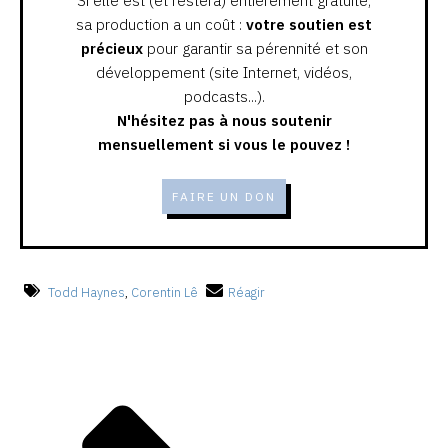
Si elle est (et restera) entièrement gratuite,
sa production a un coût :
votre soutien est
précieux
pour garantir sa pérennité et son
développement (site Internet, vidéos,
podcasts...).
N'hésitez pas à nous soutenir
mensuellement si vous le pouvez !
FAIRE UN DON
Todd Haynes
,
Corentin Lê
Réagir