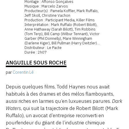
Montage : Affonso Gonçalves
Musique : Marcelo Zarvos
Producteur(s) : Pamela Koffler, Mark Ruffalo,
Jeff Skoll, Christine Vachon
Production : Participant Media, Killer Films
Interprétation : Mark Ruffalo (Robert Bilott),
Anne Hathaway (Sarah Bilott), Tim Robbins
(Tom Terp), Bill Camp (Wilbur Tennant), Victor
Garber (Phil Donnelly), Mare Winningham
(Darlene Kiger), Bill Pullman (Harry Deitzler)...
Distributeur : Le Pacte
Durée : 2h07
ANGUILLE SOUS ROCHE
par
Corentin Lê
Depuis quelques films, Todd Haynes nous avait
habitués à des drames et des mélos flamboyants,
aussi riches en larmes qu’en luxueuses parures.
Dark
Waters
, qui suit la trajectoire de Robert Bilott (Mark
Ruffalo), un avocat d’entreprise reconverti en
pourfendeur du géant de l’industrie chimique