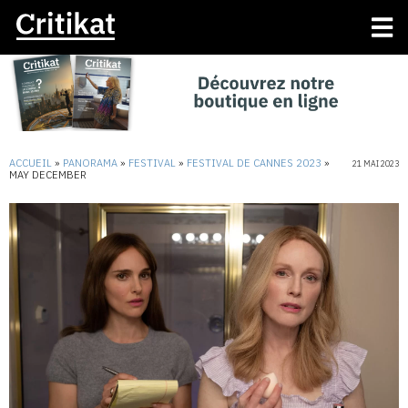
ACCUEIL
»
PANORAMA
»
FESTIVAL
»
FESTIVAL DE CANNES 2023
»
21 MAI 2023
MAY DECEMBER