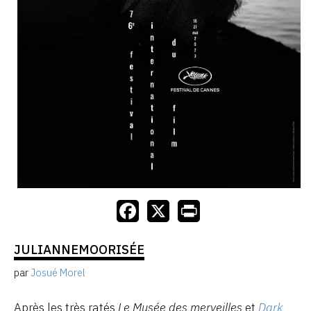
JULIANNEMOORISÉE
par
Josué Morel
Après les très ratés
Le Musée des merveilles
et
Dark