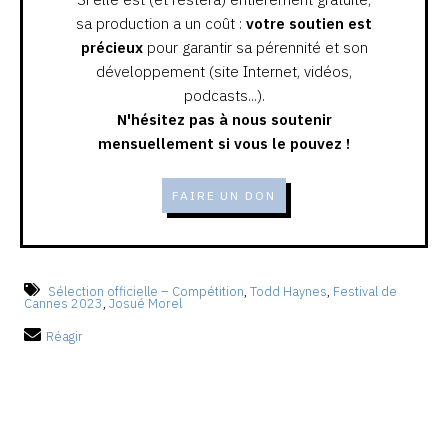
sa production a un coût :
votre soutien est
précieux
pour garantir sa pérennité et son
développement (site Internet, vidéos,
podcasts...).
N'hésitez pas à nous soutenir
mensuellement si vous le pouvez !
FAIRE UN DON
Sélection officielle – Compétition
,
Todd Haynes
,
Festival de
Cannes 2023
,
Josué Morel
Réagir