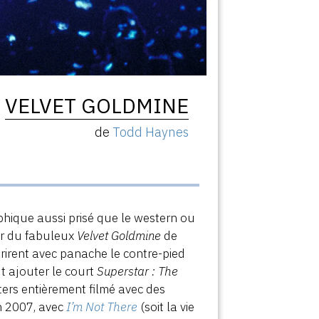
VELVET GOLDMINE
de
Todd Haynes
phique aussi prisé que le western ou
ir du fabuleux
Velvet Goldmine
de
rirent avec panache le contre-pied
ut ajouter le court
Superstar : The
ers entièrement filmé avec des
n 2007, avec
I’m Not There
(soit la vie