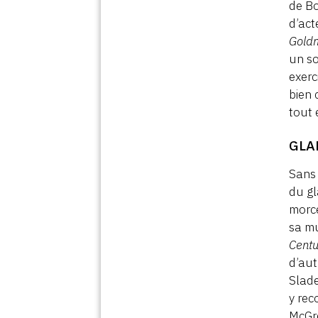
de Bo
d’act
Gold
un so
exerc
bien 
tout
GLA
Sans 
du gl
morce
sa mu
Centu
d’aut
Slade
y rec
McGre