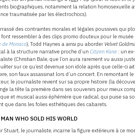
nts biographiques, notamment la relation homosexuelle a
ance traumatisée par les électrochocs).
rassé des contraintes morales et légales poussives qui plo
s font ressembler à des clips promo douteux pour le musée 
e de Monaco
), Todd Haynes a ainsi pu aborder
Velvet Goldm
al à la structure narrative proche d’un
Citizen Kane
: un ex
aliste (Christian Bale, que l’on aura rarement vu aussi jus
uêter sur ce qu’est devenue son idole après que celle-ci ai
oire, son faux assassinat lors d’un concert. En remontant l
eur, le journaliste revient sur sa propre histoire (la décou
nge la tête la première dans ses souvenirs pour mieux com
tique et musical aussi éphémère que radical, qui puise sa so
t que dans les folies esthétiques des cabarets.
 MAN WHO SOLD HIS WORLD
r Stuart, le journaliste, incarne la figure extérieure à ce m