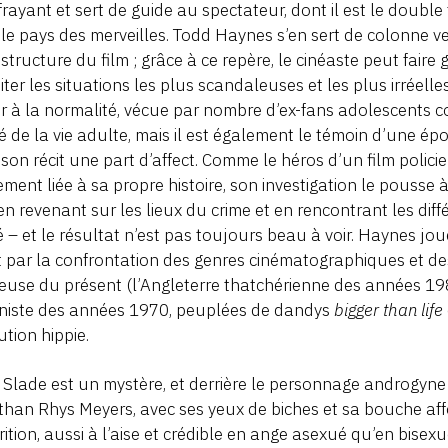
frayant et sert de guide au spectateur, dont il est le doubl
le pays des merveilles. Todd Haynes s’en sert de colonne v
 structure du film ; grâce à ce repère, le cinéaste peut faire
iter les situations les plus scandaleuses et les plus irréell
r à la normalité, vécue par nombre d’ex-fans adolescents co
té de la vie adulte, mais il est également le témoin d’une ép
son récit une part d’affect. Comme le héros d’un film polici
ement liée à sa propre histoire, son investigation le pousse
en revenant sur les lieux du crime et en rencontrant les dif
 – et le résultat n’est pas toujours beau à voir. Haynes jo
t par la confrontation des genres cinématographiques et des
euse du présent (l’Angleterre thatchérienne des années 198
niste des années 1970, peuplées de dandys
bigger than life
ution hippie.
 Slade est un mystère, et derrière le personnage androgyne 
han Rhys Meyers, avec ses yeux de biches et sa bouche aff
ition, aussi à l’aise et crédible en ange asexué qu’en bis