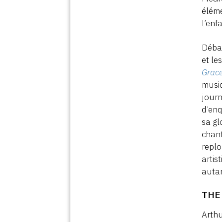
éléme
l’enf
Débar
et le
Grac
music
journ
d’enq
sa gl
chant
replo
artis
autan
THE
Arthu