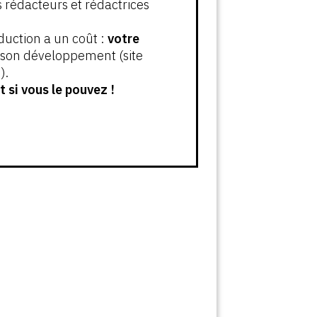
s rédacteurs et rédactrices
oduction a un coût :
votre
t son développement (site
).
 si vous le pouvez !