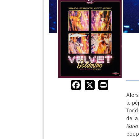
Alors
le pé
Todd 
de la
Karen
poupé