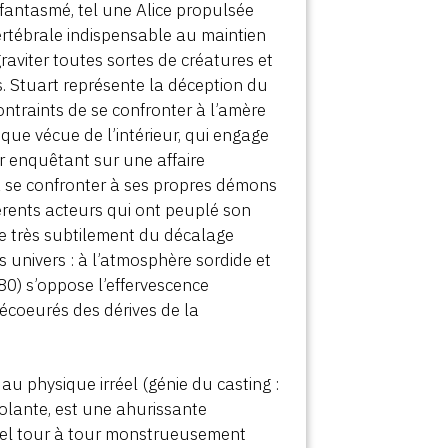
e fantasmé, tel une Alice propulsée
ertébrale indispensable au maintien
 graviter toutes sortes de créatures et
es. Stuart représente la déception du
ntraints de se confronter à l’amère
oque vécue de l’intérieur, qui engage
er enquêtant sur une affaire
 à se confronter à ses propres démons
férents acteurs qui ont peuplé son
ue très subtilement du décalage
 univers : à l’atmosphère sordide et
0) s’oppose l’effervescence
écoeurés des dérives de la
au physique irréel (génie du casting :
olante, est une ahurissante
exuel tour à tour monstrueusement