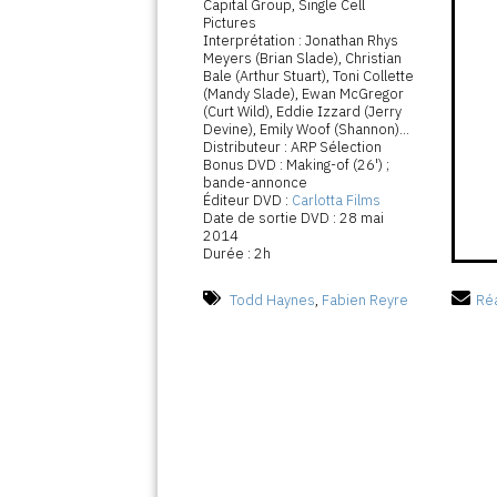
Capital Group, Single Cell
Pictures
Interprétation : Jonathan Rhys
Meyers (Brian Slade), Christian
Bale (Arthur Stuart), Toni Collette
(Mandy Slade), Ewan McGregor
(Curt Wild), Eddie Izzard (Jerry
Devine), Emily Woof (Shannon)...
Distributeur : ARP Sélection
Bonus DVD : Making-of (26') ;
bande-annonce
Éditeur DVD :
Carlotta Films
Date de sortie DVD : 28 mai
2014
Durée : 2h
Todd Haynes
,
Fabien Reyre
Réa