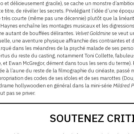
 et délicieusement gracile), se cache un monstre d’ambition
te titre, de révéler les secrets. Privilégiant l’idée d’une ép
e très courte (même pas une décennie) plutôt que la linéari
Haynes enchaîne les montages musicaux et les digressions v
e autant de bouffées délirantes.
Velvet Goldmine
se veut un
elle, une aventure physique affranchie des contraintes et d
qué dans les méandres de la psyché malade de ses person
ertus du reste du casting, notamment Toni Collette, fabuleu
, et Ewan McGregor, dément dans tous les sens du terme). R
ée à l’aune du reste de la filmographie du cinéaste, passé m
ropriation des codes de ses idoles et de ses marottes (Dou
rame hollywoodien en général dans la mini-série
Mildred P
ut pas se priver.
SOUTENEZ CRIT