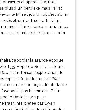
en plusieurs chapitres et autant
ssa plus d’un perplexe, mais
Velvet
oir le film aujourd’hui, c’est s’offrir
xcès et, surtout, se frotter à un
– rarement film « musical » aura aussi
, réussissant même à les transcender
souhaitait aborder la grande époque
wie, Iggy Pop, Lou Reed…) et leurs
Bowie d’autoriser l’exploitation de
ues reprises (dont le fameux
20th
r une bande-son originale bluffante
à l’avenant : pas besoin que Brian
’appelle David Bowie pour
ône trash interprétée par Ewan
jeu de scène) et Lou Reed (pour les