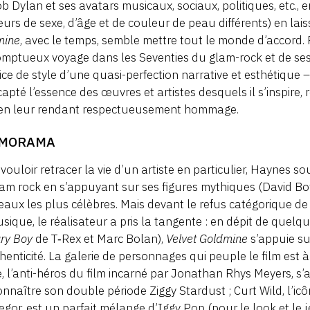
b Dylan et ses avatars musicaux, sociaux, politiques, etc., 
eurs de sexe, d’âge et de couleur de peau différents) en lai
mine
, avec le temps, semble mettre tout le monde d’accord. Rev
mptueux voyage dans les Seventies du glam-rock et de ses e
ice de style d’une quasi-perfection narrative et esthétique 
capté l’essence des œuvres et artistes desquels il s’inspire
 en leur rendant respectueusement hommage.
MORAMA
vouloir retracer la vie d’un artiste en particulier, Haynes 
am rock en s’appuyant sur ses figures mythiques (David Bo
aux les plus célèbres. Mais devant le refus catégorique de 
sique, le réalisateur a pris la tangente : en dépit de quelq
ry Boy
de T‑Rex et Marc Bolan),
Velvet Goldmine
s’appuie su
henticité. La galerie de personnages qui peuple le film est 
, l’anti-héros du film incarné par Jonathan Rhys Meyers, s
onnaître son double période Ziggy Stardust ; Curt Wild, l’ic
gor, est un parfait mélange d’Iggy Pop (pour le look et le 