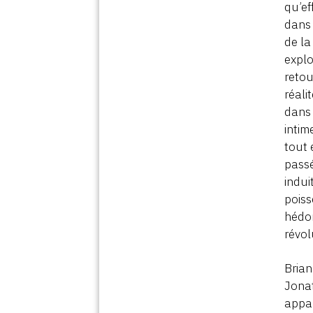
qu’ef
dans 
de la
explo
retou
réali
dans 
intim
tout 
passé
indui
poiss
hédo
révol
Brian
Jonat
appar