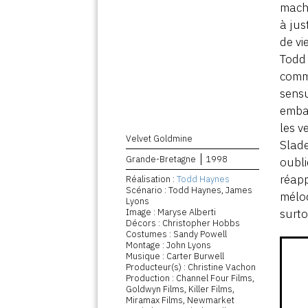
macho
à jus
de vi
Todd 
comm
sensu
embar
les v
Velvet Goldmine
Slade
Grande-Bretagne
1998
oubli
réapp
Réalisation :
Todd Haynes
Scénario : Todd Haynes, James
mélod
Lyons
Image : Maryse Alberti
surto
Décors : Christopher Hobbs
Costumes : Sandy Powell
Montage : John Lyons
Musique : Carter Burwell
Producteur(s) : Christine Vachon
Production : Channel Four Films,
Goldwyn Films, Killer Films,
Miramax Films, Newmarket