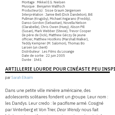
Montage : Mikkel E.G. Nielsen
Musique : Benjamin Wallfisch
Producteur(s) : Sisse Graum Jørgensen
Interprétation : Jamie Bell (Dick Dandelion), Bill
Pullman (Krugsby), Michael Angarano (Freddy),
Danso Gordon (Sebastian), Novella Nelson
(Clarabelle), Chris Owen (Huey), Alison Pill
(Susan), Mark Webber (Stevie), Trevor Cooper
(le père de Dick), Matthew Géczy (le jeune
officier, Matthew Hootkins (Marshall Walker),
Teddy Kempner (M. Salomon), Thomas Bo
Larsen (un client)
Distributeur : Les Films du Losange
Date de sortie : 22 juin 2005
Durée : 1h41
ARTILLERIE LOURDE POUR CINÉASTE PEU INSP
par
Sarah Elkaïm
Dans une petite ville minière américaine, des
adolescents solitaires fondent un groupe. Leur nom :
les Dandys. Leur credo : le pacifisme armé. Cosigné
par Vinterberg et Von Trier,
Dear Wendy
nous fait