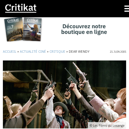
ACCUEIL
»
ACTUALITÉ CINÉ
»
CRITIQUE
»
DEAR WENDY
21 JUIN 2005
© Les Films du Losange