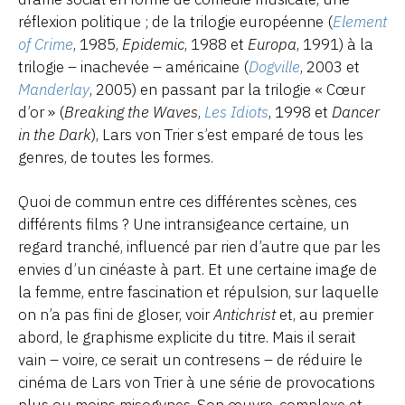
réflexion politique ; de la trilogie européenne (
Element
of Crime
, 1985,
Epidemic
, 1988 et
Europa
, 1991) à la
trilogie – inachevée – américaine (
Dogville
, 2003 et
Manderlay
, 2005) en passant par la trilogie « Cœur
d’or » (
Breaking the Waves
,
Les Idiots
, 1998 et
Dancer
in the Dark
), Lars von Trier s’est emparé de tous les
genres, de toutes les formes.
Quoi de commun entre ces différentes scènes, ces
différents films ? Une intransigeance certaine, un
regard tranché, influencé par rien d’autre que par les
envies d’un cinéaste à part. Et une certaine image de
la femme, entre fascination et répulsion, sur laquelle
on n’a pas fini de gloser, voir
Antichrist
et, au premier
abord, le graphisme explicite du titre. Mais il serait
vain – voire, ce serait un contresens – de réduire le
cinéma de Lars von Trier à une série de provocations
plus ou moins misogynes. Son œuvre, complexe et