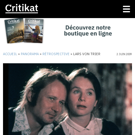
ACCUEIL
»
PANORAMA
»
RÉTROSPECTIVE
»
LARS VON TRIER
2 JUIN 2009