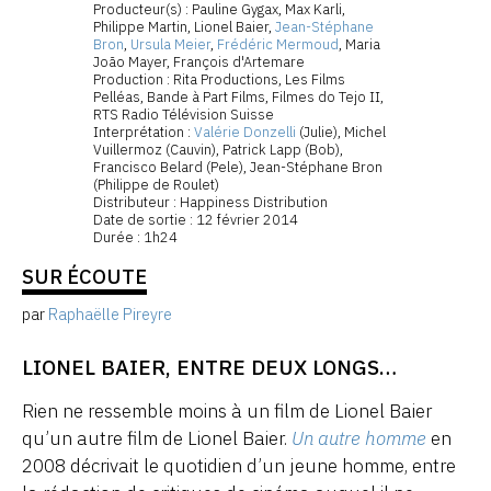
Producteur(s) : Pauline Gygax, Max Karli,
Philippe Martin, Lionel Baier,
Jean-Stéphane
Bron
,
Ursula Meier
,
Frédéric Mermoud
, Maria
João Mayer, François d'Artemare
Production : Rita Productions, Les Films
Pelléas, Bande à Part Films, Filmes do Tejo II,
RTS Radio Télévision Suisse
Interprétation :
Valérie Donzelli
(Julie), Michel
Vuillermoz (Cauvin), Patrick Lapp (Bob),
Francisco Belard (Pele), Jean-Stéphane Bron
(Philippe de Roulet)
Distributeur : Happiness Distribution
Date de sortie : 12 février 2014
Durée : 1h24
SUR ÉCOUTE
par
Raphaëlle Pireyre
LIONEL BAIER, ENTRE DEUX LONGS…
Rien ne ressemble moins à un film de Lionel Baier
qu’un autre film de Lionel Baier.
Un autre homme
en
2008 décrivait le quotidien d’un jeune homme, entre