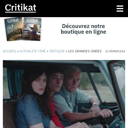
ACCUEIL
»
ACTUALITÉ CINÉ
»
CRITIQUE
»
LES GRANDES ONDES
11 FÉVRIER 2014