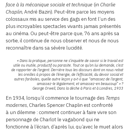
face à la mécanique sociale et technique
(in
Charlie
Chaplin
, André Bazin). Peut-être parce les moyens
colossaux mis au service des gags en font l’un des
plus incroyables spectacles vivants jamais présentés
au cinéma. Ou peut-être parce que, 76 ans après sa
sortie, il continue de nous observer et nous de nous
reconnaître dans sa sévère lucidité.
« Dans la pratique, personne ne s’inquiète de savoir si le travail est
utile ou inutile, productif ou parasite. Tout ce qu’on lui demande, c’est
de rapporter de l’argent. Derrière tous les discours dont on nous rebat
les oreilles à propos de l’énergie, de l’efficacité, du devoir social et
autres fariboles, quelle autre leçon y a‑t-il que “amassez de l’argent,
amassez-le légalement, et amassez-en beaucoup” » ?
George Orwell,
Dans la dèche à Paris et à Londres
, 1933
En 1934, lorsqu’il commence le tournage des
Temps
modernes
, Charles Spencer Chaplin est confronté
à un dilemme : comment continuer à faire vivre son
personnage de Charlot le vagabond qui ne
fonctionne à l’écran, d’après lui, qu’avec le muet alors