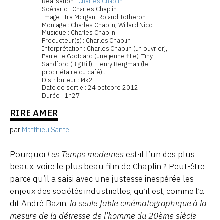
Réalisation :
Charles Chaplin
Scénario : Charles Chaplin
Image : Ira Morgan, Roland Totheroh
Montage : Charles Chaplin, Willard Nico
Musique : Charles Chaplin
Producteur(s) : Charles Chaplin
Interprétation : Charles Chaplin (un ouvrier),
Paulette Goddard (une jeune fille), Tiny
Sandford (Big Bill), Henry Bergman (le
propriétaire du café)...
Distributeur : Mk2
Date de sortie : 24 octobre 2012
Durée : 1h27
RIRE AMER
par
Matthieu Santelli
Pourquoi
Les Temps modernes
est-il l’un des plus
beaux, voire le plus beau film de Chaplin ? Peut-être
parce qu’il a saisi avec une justesse inespérée les
enjeux des sociétés industrielles, qu’il est, comme l’a
dit André Bazin,
la seule fable cinématographique à la
mesure de la détresse de l’homme du 20ème siècle