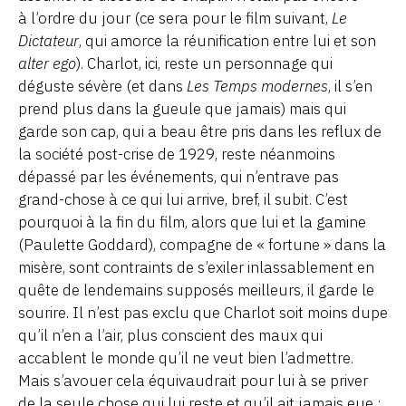
à l’ordre du jour (ce sera pour le film suivant,
Le
Dictateur
, qui amorce la réunification entre lui et son
alter ego
). Charlot, ici, reste un personnage qui
déguste sévère (et dans
Les Temps modernes
, il s’en
prend plus dans la gueule que jamais) mais qui
garde son cap, qui a beau être pris dans les reflux de
la société post-crise de 1929, reste néanmoins
dépassé par les événements, qui n’entrave pas
grand-chose à ce qui lui arrive, bref, il subit. C’est
pourquoi à la fin du film, alors que lui et la gamine
(Paulette Goddard), compagne de « fortune » dans la
misère, sont contraints de s’exiler inlassablement en
quête de lendemains supposés meilleurs, il garde le
sourire. Il n’est pas exclu que Charlot soit moins dupe
qu’il n’en a l’air, plus conscient des maux qui
accablent le monde qu’il ne veut bien l’admettre.
Mais s’avouer cela équivaudrait pour lui à se priver
de la seule chose qui lui reste et qu’il ait jamais eue :