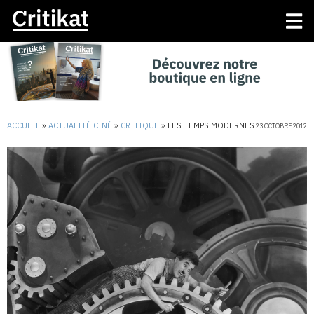
ACCUEIL
»
ACTUALITÉ CINÉ
»
CRITIQUE
»
LES TEMPS MODERNES
23 OCTOBRE 2012