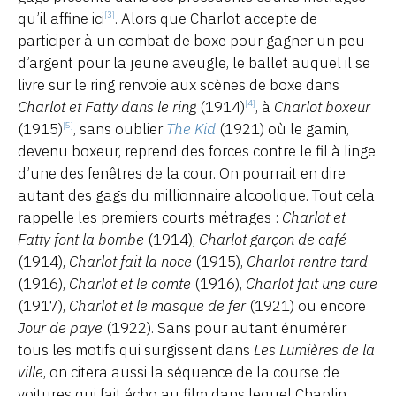
qu’il affine ici
. Alors que Charlot accepte de
[3]
participer à un combat de boxe pour gagner un peu
d’argent pour la jeune aveugle, le ballet auquel il se
livre sur le ring renvoie aux scènes de boxe dans
Charlot et Fatty dans le ring
(1914)
, à
Charlot boxeur
[4]
(1915)
, sans oublier
The Kid
(1921) où le gamin,
[5]
devenu boxeur, reprend des forces contre le fil à linge
d’une des fenêtres de la cour. On pourrait en dire
autant des gags du millionnaire alcoolique. Tout cela
rappelle les premiers courts métrages :
Charlot et
Fatty font la bombe
(1914),
Charlot garçon de café
(1914),
Charlot fait la noce
(1915),
Charlot rentre tard
(1916),
Charlot et le comte
(1916),
Charlot fait une cure
(1917),
Charlot et le masque de fer
(1921) ou encore
Jour de paye
(1922). Sans pour autant énumérer
tous les motifs qui surgissent dans
Les Lumières de la
ville
, on citera aussi la séquence de la course de
voitures qui fait écho au film dans lequel Chaplin