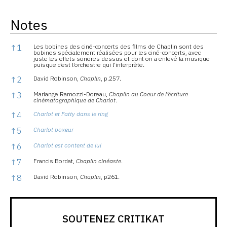
Notes
Notes
↑
1
Les bobines des ciné-concerts des films de Chaplin sont des
bobines spécialement réalisées pour les ciné-concerts, avec
juste les effets sonores dessus et dont on a enlevé la musique
puisque c’est l’orchestre qui l’interprète.
↑
2
David Robinson,
Chaplin
, p.257.
↑
3
Mariange Ramozzi-Doreau,
Chaplin au Coeur de l’écriture
cinématographique de Charlot
.
↑
4
Charlot et Fatty dans le ring
↑
5
Charlot boxeur
↑
6
Charlot est content de lui
↑
7
Francis Bordat,
Chaplin cinéaste
.
↑
8
David Robinson,
Chaplin
, p261.
SOUTENEZ CRITIKAT