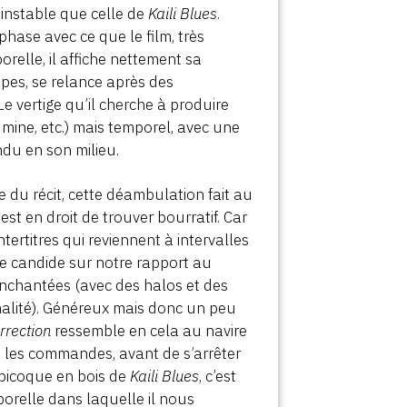
i instable que celle de
Kaili Blues
.
hase avec ce que le film, très
orelle, il affiche nettement sa
apes, se relance après des
e vertige qu’il cherche à produire
a mine, etc.) mais temporel, avec une
du en son milieu.
te du récit, cette déambulation fait au
 est en droit de trouver bourratif. Car
tertitres qui reviennent à intervalles
me candide sur notre rapport au
nchantées (avec des halos et des
inalité). Généreux mais donc un peu
rrection
ressemble en cela au navire
les commandes, avant de s’arrêter
e bicoque en bois de
Kaili Blues
, c’est
orelle dans laquelle il nous