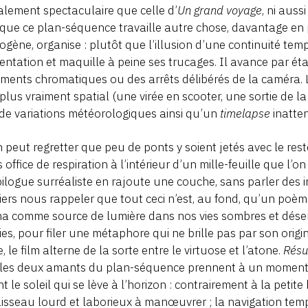
alement spectaculaire que celle d’
Un grand voyage
, ni auss
 que ce plan-séquence travaille autre chose, davantage en p
ogène, organise : plutôt que l’illusion d’une continuité temp
ntation et maquille à peine ses trucages. Il avance par ét
ements chromatiques ou des arrêts délibérés de la caméra. L
 plus vraiment spatial (une virée en scooter, une sortie de l
 de variations météorologiques ainsi qu’un
timelapse
inatten
on peut regretter que peu de ponts y soient jetés avec le res
 office de respiration à l’intérieur d’un mille-feuille que l’on
ilogue surréaliste en rajoute une couche, sans parler des in
iers nous rappeler que tout ceci n’est, au fond, qu’un poè
a comme source de lumière dans nos vies sombres et dése
es, pour filer une métaphore qui ne brille pas par son orig
, le film alterne de la sorte entre le virtuose et l’atone.
Résu
 les deux amants du plan-séquence prennent à un moment 
t le soleil qui se lève à l’horizon : contrairement à la petit
isseau lourd et laborieux à manœuvrer ; la navigation temp