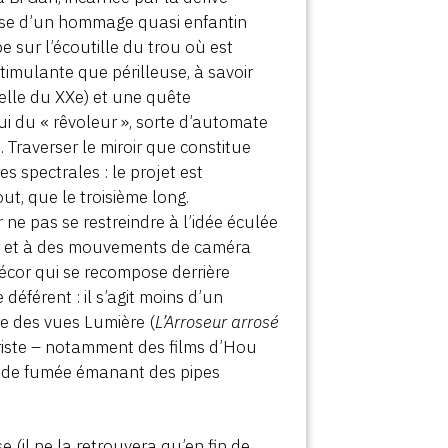
remise d’un hommage quasi enfantin
e sur l’écoutille du trou où est
stimulante que périlleuse, à savoir
celle du XXe) et une quête
ui du « rêvoleur », sorte d’automate
Traverser le miroir que constitue
es spectrales : le projet est
ut, que le troisième long.
e pas se restreindre à l’idée éculée
eur et à des mouvements de caméra
décor qui se recompose derrière
déférent : il s’agit moins d’un
e des vues Lumière (
L’Arroseur arrosé
ériste – notamment des films d’Hou
es de fumée émanant des pipes
(il ne la retrouvera qu’en fin de