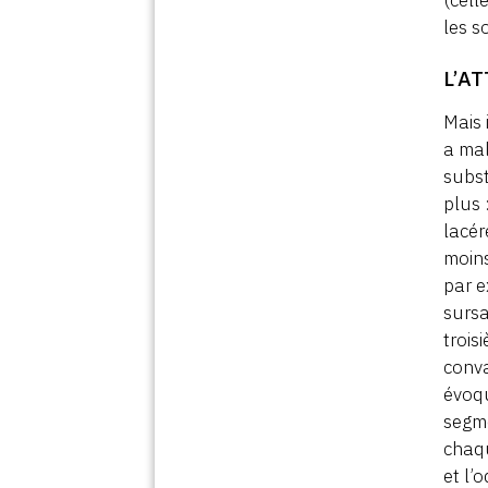
(cell
les s
L’A
Mais 
a mal
subst
plus 
lacér
moins
par e
sursa
trois
conva
évoqu
segme
chaqu
et l’