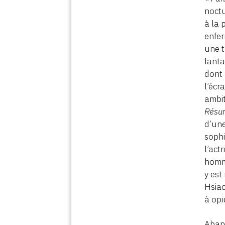
noctu
à la 
enfer
une t
fanta
dont 
l’écr
ambit
Résur
d’une
sophi
l’act
homm
y est
Hsiao
à op
Aband