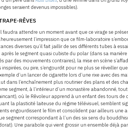
e d’un père dans
Kaili Blues
, d’une femme dans
Un grand vo
onges seraient devenus impossibles).
TTRAPE-RÊVES
il faudra attendre un moment avant que ce virage se présen
heureusement l’impression que ce film-laboratoire s’embo
ances diverses qu’il fait jaillir de ses différents tubes à essa
: après le segment quasi cubiste du polar (dans sa manière de
és par des mouvements contraires), la mise en scène s’affad
 inspirées, ou pire, s’engourdit pour ne plus se réveiller q
xemple d’un lancer de cigarette lors d’une rixe avec des mal
ut dans l’enchaînement plus routinier des plans et des c
ième segment, à l’intérieur d’un monastère abandonné, tou
incant), où le Rêvoleur apprend à un enfant des tours de c
ant la plasticité laiteuse du régime télévisuel, semblent s
nts engourdissent le film et consolident par ailleurs une ar
e segment correspondant à l’un des six sens du bouddhisme
odorat). Une parabole qui vient grossir un ensemble déjà pa