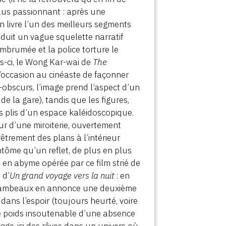
plus passionnant : après une
an livre l’un des meilleurs segments
nduit un vague squelette narratif
mbrumée et la police torture le
is-ci, le Wong Kar-wai de
The
l’occasion au cinéaste de façonner
-obscurs, l’image prend l’aspect d’un
de la gare), tandis que les figures,
s plis d’un espace kaléidoscopique.
ur d’une miroiterie, ouvertement
vêtrement des plans à l’intérieur
ntôme qu’un reflet, de plus en plus
se en abyme opérée par ce film strié de
 d’
Un grand voyage vers la nuit
: en
en lambeaux en annonce une deuxième
 dans l’espoir (toujours heurté, voire
e poids insoutenable d’une absence