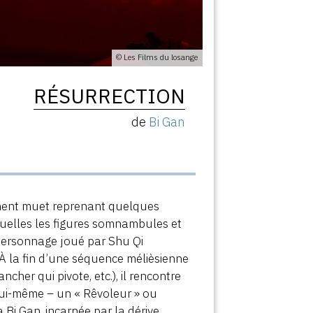
© Les Films du losange
RÉSURRECTION
de
Bi Gan
ment muet reprenant quelques
quelles les figures somnambules et
e personnage joué par Shu Qi
À la fin d’une séquence mélièsienne
cher qui pivote, etc.), il rencontre
lui-même – un « Rêvoleur » ou
 Bi Gan, incarnée par la dérive