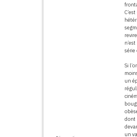
front
C’est
hétér
segme
revir
n’est
série
Si l’
moins
un ép
régul
ciném
bougi
obèse
dont
devan
un va