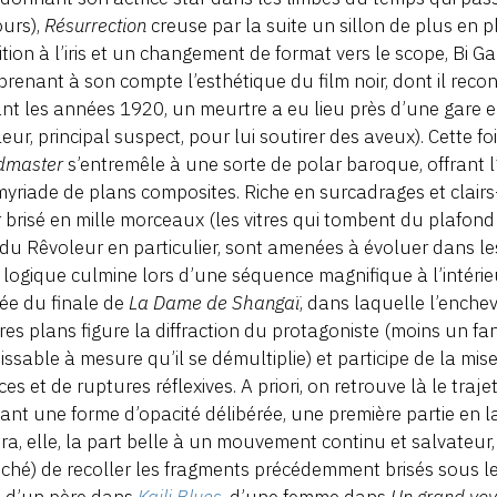
urs),
Résurrection
creuse par la suite un sillon de plus en 
ition à l’iris et un changement de format vers le scope, Bi G
prenant à son compte l’esthétique du film noir, dont il reco
nt les années 1920, un meurtre a eu lieu près d’une gare e
eur, principal suspect, pour lui soutirer des aveux). Cette fo
dmaster
s’entremêle à une sorte de polar baroque, offrant 
yriade de plans composites. Riche en surcadrages et clairs
r brisé en mille morceaux (les vitres qui tombent du plafond 
 du Rêvoleur en particulier, sont amenées à évoluer dans le
 logique culmine lors d’une séquence magnifique à l’intérie
rée du finale de
La Dame de Shangaï
, dans laquelle l’enche
res plans figure la diffraction du protagoniste (moins un fa
sissable à mesure qu’il se démultiplie) et participe de la mi
es et de ruptures réflexives. A priori, on retrouve là le trajet
vant une forme d’opacité délibérée, une première partie 
era, elle, la part belle à un mouvement continu et salvateur,
hé) de recoller les fragments précédemment brisés sous l