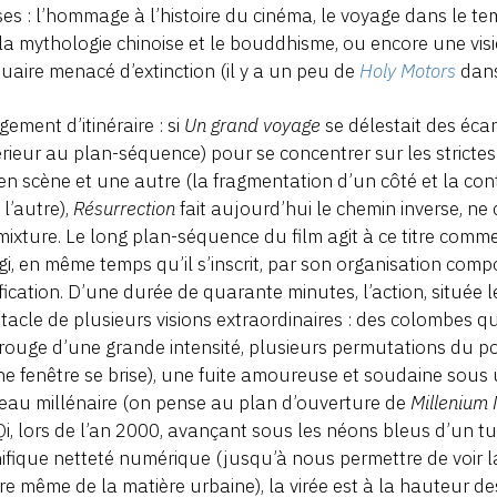
ses : l’hommage à l’histoire du cinéma, le voyage dans le temp
la mythologie chinoise et le bouddhisme, ou encore une vis
uaire menacé d’extinction (il y a un peu de
Holy Motors
dan
ement d’itinéraire : si
Un grand voyage
se délestait des éca
rieur au plan-séquence) pour se concentrer sur les stricte
en scène et une autre (la fragmentation d’un côté et la conti
 l’autre),
Résurrection
fait aujourd’hui le chemin inverse, ne
mixture. Le long plan-séquence du film agit à ce titre comme
gi, en même temps qu’il s’inscrit, par son organisation comp
ification. D’une durée de quarante minutes, l’action, située 
tacle de plusieurs visions extraordinaires : des colombes qu
rouge d’une grande intensité, plusieurs permutations du
e fenêtre se brise), une fuite amoureuse et soudaine sous
au millénaire (on pense au plan d’ouverture de
Milleniu
i, lors de l’an 2000, avançant sous les néons bleus d’un t
fique netteté numérique (jusqu’à nous permettre de voir la
re même de la matière urbaine), la virée est à la hauteur de