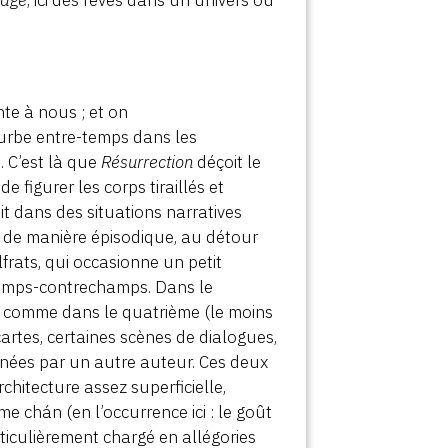
yage
, ici des rêves dans un univers où
te à nous ; et on
urbe entre-temps dans les
i. C’est là que
Résurrection
déçoit le
 figurer les corps tiraillés et
it dans des situations narratives
ue de manière épisodique, au détour
frats, qui occasionne un petit
hamps-contrechamps. Dans le
t comme dans le quatrième (le moins
artes, certaines scènes de dialogues,
ignées par un autre auteur. Ces deux
chitecture assez superficielle,
 chán (en l’occurrence ici : le goût
rticulièrement chargé en allégories