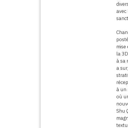
diver
avec 
sanct
Chang
posté
mise 
la 3D
à sa 
a sur
strat
récep
à un 
où un
nouve
Shu Q
magni
textu