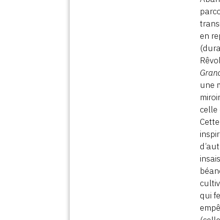
parco
trans
en re
(dura
Rêvol
Gran
une m
miroi
celle
Cette
inspi
d’aut
insai
béanc
culti
qui f
empêc