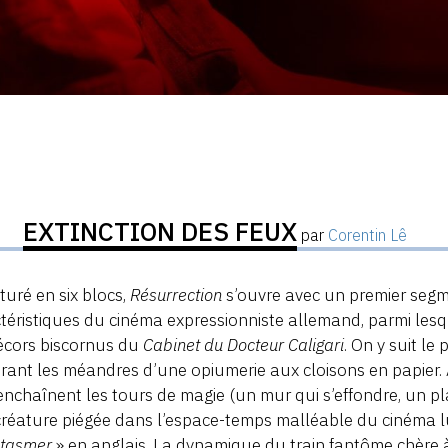
EXTINCTION DES FEUX
par
Corentin Lê
turé en six blocs,
Résurrection
s’ouvre avec un premier seg
téristiques du cinéma expressionniste allemand, parmi les
écors biscornus du
Cabinet du Docteur Caligari
. On y suit l
rant les méandres d’une opiumerie aux cloisons en papier. 
enchaînent les tours de magie (un mur qui s’effondre, un plan
réature piégée dans l’espace-temps malléable du cinéma 
tasmer
» en anglais. La dynamique du train fantôme chère à