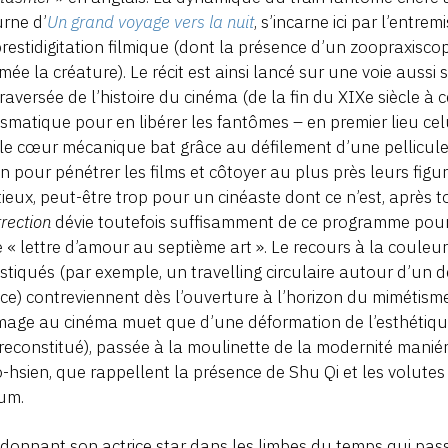
rne d’
Un grand voyage vers la nuit
, s’incarne ici par l’ent
prestidigitation filmique (dont la présence d’un zoopraxiscop
mée la créature). Le récit est ainsi lancé sur une voie aussi 
raversée de l’histoire du cinéma (de la fin du XIXe siècle à 
smatique pour en libérer les fantômes – en premier lieu cel
le cœur mécanique bat grâce au défilement d’une pellicule. 
an pour pénétrer les films et côtoyer au plus près leurs figur
ieux, peut-être trop pour un cinéaste dont ce n’est, après to
rection
dévie toutefois suffisamment de ce programme pour n
 « lettre d’amour au septième art ». Le recours à la coul
stiqués (par exemple, un travelling circulaire autour d’un 
rice) contreviennent dès l’ouverture à l’horizon du mimétisme 
age au cinéma muet que d’une déformation de l’esthétiqu
 reconstitué), passée à la moulinette de la modernité mani
-hsien, que rappellent la présence de Shu Qi et les volut
ium.
onnant son actrice star dans les limbes du temps qui passe 