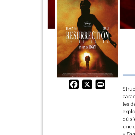
Struc
carac
les d
explo
où s’
une c
«
Fan