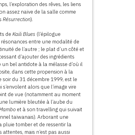
s, l’exploration des rêves, les liens
ion assez naïve de la salle comme
s
Résurrection
).
rts de
Kaili Blues
(l’épilogue
s résonances entre une modalité de
nuité de l’autre ; le plat d’un côté et
 cessant d’ajouter des ingrédients
 un bel antidote à la mélasse d’où il
osite, dans cette propension à la
le soir du 31 décembre 1999, est le
i s’envolent alors que l’image vire
 point de vue (notamment au moment
 une lumière bleutée à l’aube du
m Mambo
et à son travelling qui suivait
unnel taïwanais). Arborant une
 pluie tomber et de ressentir la
s attentes, mais n’est pas aussi