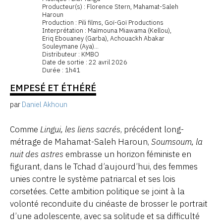
Producteur(s) : Florence Stern, Mahamat-Saleh
Haroun
Production : Pili films, Goï-Goï Productions
Interprétation : Maïmouna Miawama (Kellou),
Eriq Ebouaney (Garba), Achouackh Abakar
Souleymane (Aya)...
Distributeur : KMBO
Date de sortie : 22 avril 2026
Durée : 1h41
EMPESÉ ET ÉTHÉRÉ
par
Daniel Akhoun
Comme
Lingui, les liens sacrés
, précédent long-
métrage de Mahamat-Saleh Haroun,
Soumsoum, la
nuit des astres
embrasse un horizon féministe en
figurant, dans le Tchad d’aujourd’hui, des femmes
unies contre le système patriarcal et ses lois
corsetées. Cette ambition politique se joint à la
volonté reconduite du cinéaste de brosser le portrait
d’une adolescente, avec sa solitude et sa difficulté