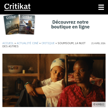
ACCUEIL
»
ACTUALITÉ CINÉ
»
CRITIQUE
»
SOUMSOUM, LA NUIT
21 AVRIL 2026
DES ASTRES
© KMBO