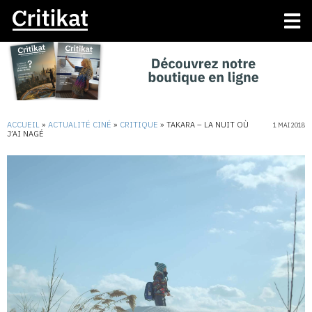
ACCUEIL
»
ACTUALITÉ CINÉ
»
CRITIQUE
»
TAKARA – LA NUIT OÙ
1 MAI 2018
J’AI NAGÉ