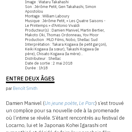
Image : Wataru Takahashi
Son : Jérôme Petit, Gen Takahashi, Simon
Apostolou
Montage : William Laboury
Musique : Jérôme Petit, « Les Quatre Saisons -
Le Printemps » d'Antonio Vivaldi
Producteur(s) : Damien Manivel, Martin Bertier,
Makoto Oki, Thomas Ordonneau, Yov Moor
Production : MLD Films, Nobo, Shellac Sud
Interprétation : Takara Kogawa (le petit garçon),
Keiki Kogawa (la sœur), Takashi Kogawa (le
père), Chisato Kogawa (la mère)...
Distributeur : Shellac
Date de sortie : 2 mai 2018
Durée : 1h18
ENTRE DEUX ÂGES
par
Benoît Smith
Damien Manivel (
Un jeune poète
,
Le Parc
) s’est trouvé
un complice pour sa nouvelle ode à la promenade
où l’intime se révèle. S’étant rencontrés au festival de
Locarno, lui et le Japonais Kohei Igarashi ont