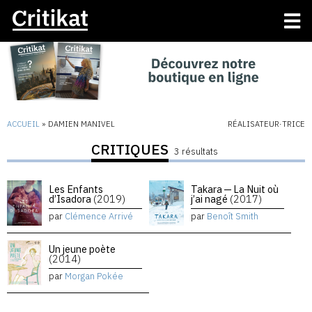
ACCUEIL
»
DAMIEN MANIVEL
RÉALISATEUR·TRICE
CRITIQUES
3 résultats
Les Enfants
Takara — La Nuit où
d’Isadora
(2019)
j’ai nagé
(2017)
par
Clémence Arrivé
par
Benoît Smith
Un jeune poète
(2014)
par
Morgan Pokée