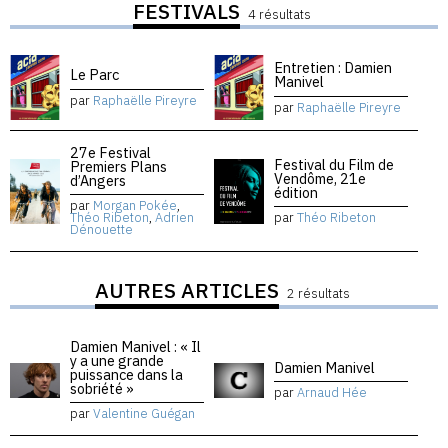
FESTIVALS
4 résultats
Entretien : Damien
Le Parc
Manivel
par
Raphaëlle Pireyre
par
Raphaëlle Pireyre
27e Festival
Festival du Film de
Premiers Plans
Vendôme, 21e
d’Angers
édition
par
Morgan Pokée
,
Théo Ribeton
,
Adrien
par
Théo Ribeton
Dénouette
AUTRES ARTICLES
2 résultats
Damien Manivel : « Il
y a une grande
Damien Manivel
puissance dans la
sobriété »
par
Arnaud Hée
par
Valentine Guégan