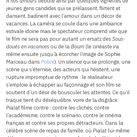
À nos amours
débute ainsi par quelques vignettes de
jeunes gens candides qui se prélassent, flirtent et
dansent, badinent avec l’amour dans un décor de
vacances. La caméra se coule dans une ambiance
estivale idoine mais le spectateur comprend vite que
le film ne sera pas pour autant un ersatz des
Sous-
doués en vacances
ou de la
Boum
(le cinéaste ira
même ensuite jusqu’à écorcher l‘image de Sophie
Marceau dans
Police
). Un silence qui se prolonge, une
scène qui s’éternise, des acteurs qui hésitent, une
rupture impromptue de rythme : le réalisateur
s’emploie à échapper au façonnage et son film se
soutient d’un désir de bousculer les attentes. Ce qu’il
traque tient du déséquilibre, voire de la disgrâce.
Pialat filme contre : contre les clichés, contre
l’académisme, contre le scénario, contre le cinéma
français et contre ses propres détracteurs. Dans la
célèbre scène de repas de famille, où Pialat lui-même