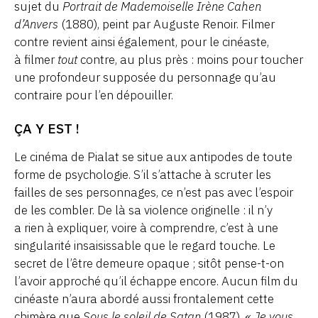
sujet du
Portrait de Mademoiselle Irène Cahen
d’Anvers
(1880), peint par Auguste Renoir. Filmer
contre revient ainsi également, pour le cinéaste,
à filmer
tout
contre, au plus près : moins pour toucher
une profondeur supposée du personnage qu’au
contraire pour l’en dépouiller.
ÇA Y EST !
Le cinéma de Pialat se situe aux antipodes de toute
forme de psychologie. S’il s’attache à scruter les
failles de ses personnages, ce n’est pas avec l’espoir
de les combler. De là sa violence originelle : il n’y
a rien à expliquer, voire à comprendre, c’est à une
singularité insaisissable que le regard touche. Le
secret de l’être demeure opaque ; sitôt pense-t-on
l’avoir approché qu’il échappe encore. Aucun film du
cinéaste n’aura abordé aussi frontalement cette
chimère que
Sous le soleil de Satan
(1987). «
Je vous