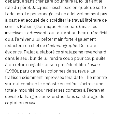
débarque sans crier gare pour faire la loi (il tient le
rôle du père), Jacques Fieschi paie en quelque sorte
l’addition. Le personnage est en effet violemment pris
à partie et accusé de discréditer le travail littéraire de
son fils Robert (Dominique Besnehard), mais les
invectives s’adressent tout autant au beau-frère fictif
qu’à l’ami venu lui prêter main forte, également
rédacteur en chef de
Cinématographe
. De toute
évidence, Pialat a élaboré ce stratagème revanchard
dans le seul but de lui rendre coup pour coup, suite
à un retour négatif sur son précédent film,
Loulou
(1980), paru dans les colonnes de sa revue. La
trahison sciemment improvisée fera date. Elle montre
surtout combien le cinéaste en colère s’octroie une
totale impunité pour régler ses comptes à l’écran et
dévoile la hargne sous-tendue dans sa stratégie de
captation
in vivo
.