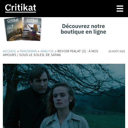
ACCUEIL
»
PANORAMA
»
ANALYSE
»
REVOIR PIALAT (2) : À NOS
10 AOÛT 2021
AMOURS / SOUS LE SOLEIL DE SATAN