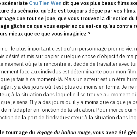
e scénariste
Chu Tien Wen
dit que vos plus beaux films so
iture du scénario, qu’elle est toujours déçue par vos film
urnage que tout se joue, que vous trouvez la direction du fi
age gâche ce que vous espériez ou est-ce qu’au contrair
urs mieux que ce que vous imaginiez ?
moi, le plus important c’est qu’un personnage prenne vie, 
ais désiré et mis sur papier, quelque chose d’objectif de ma 
 le moment où je le rencontre et décide de travailler avec lu
rnement face aux individus est déterminante pour mon film.
 que je fais à ce moment-là. Mais un acteur est un être hu
age il y a des jours où il est plus ou moins en forme. Je ne
cteur, à la situation dans laquelle il se trouve au moment 
 que je sens. Il y a des jours où il y a moins que ce que je pe
 de m’adapter en fonction de la situation. Pour moi ce qui no
action de la part de l’individu-acteur à la situation dans laqu
 le tournage du
Voyage du ballon rouge
, vous avez été gêné