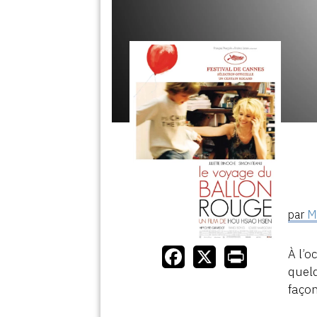
par
M
À l’o
quelq
façon