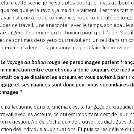
refaire cette scène, je ne sais plus pourquoi, mais au bout de
que fois que je la revois je me dis, vraiment, il est très fort
ravail est due à notre connivence, notre complicité de longe
udes de travail. Une anecdote : avec le temps, son épaule s’
i ai suggéré de prendre un technicien pour qu’il l’aide. Mais
er, ce sont mes deux yeux qui travaillent, un œil dans un coin,
prendre les décisions, personne ne peut faire le mouvemen
s
Le Voyage du ballon rouge
les personnages parlent françai
mmunication entre eux et vous a donc toujours été médiat
rtait ce que disaient les acteurs et vous saviez à partir de
ngage et ses nuances sont donc pour vous secondaires da
onnages ?
e j’affectionne dans le cinéma c’est le langage du quotidie
ravail avec les acteurs, ce qui est important c’est de leur in
 en question. Après, c’est à eux de trouver les dialogues. J
action des individus aux situations. Et puis ça les délivre d