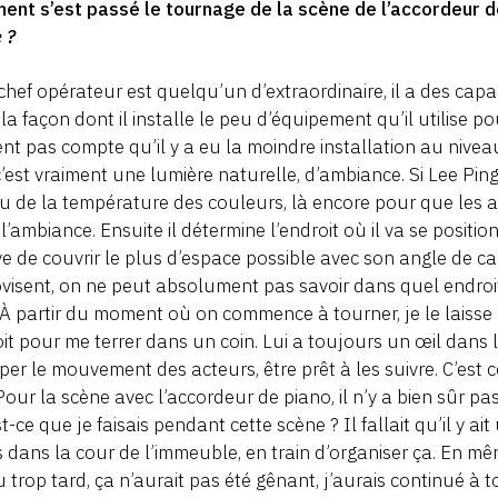
ent s’est passé le tournage de la scène de l’accordeur 
 ?
hef opérateur est quelqu’un d’extraordinaire, il a des c
la façon dont il installe le peu d’équipement qu’il utilise p
nt pas compte qu’il y a eu la moindre installation au niveau 
’est vraiment une lumière naturelle, d’ambiance. Si Lee Ping-
u de la température des couleurs, là encore pour que les a
l’ambiance. Ensuite il détermine l’endroit où il va se position
e de couvrir le plus d’espace possible avec son angle de 
visent, on ne peut absolument pas savoir dans quel endroit il
. À partir du moment où on commence à tourner, je le laiss
it pour me terrer dans un coin. Lui a toujours un œil dans l
iper le mouvement des acteurs, être prêt à les suivre. C’est
Pour la scène avec l’accordeur de piano, il n’y a bien sûr pa
t-ce que je faisais pendant cette scène ? Il fallait qu’il y a
is dans la cour de l’immeuble, en train d’organiser ça. En mêm
u trop tard, ça n’aurait pas été gênant, j’aurais continué à to