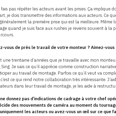
 fais pas répéter les acteurs avant les prises. Ça implique 
rt, je dois transmettre des informations aux acteurs. Ce que
 généralement la première prise qui est la meilleure. Même l
ge quand je suis face aux rushes je reviens souvent à la pr
rcours.
ez-vous de près le travail de votre monteur ? Aimez-vou
it une trentaine d’années que je travaille avec mon monteur
 Sing. Je sais ce qu’il apprécie comme construction narrativ
ticiper au travail de montage. Parfois ce qu’il veut va comp
 c’est ce qui rend notre collaboration très intéressante. J’
sateurs dans leur travail de montage, je les aide à restructur
ne donnez pas d’indications de cadrage à votre chef opéra
décide des mouvements de caméra au moment du tournage.
uniquement les acteurs ou avez-vous un œil sur ce que fa