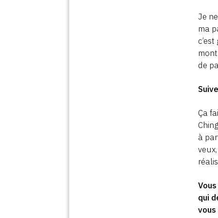
Je ne
ma pa
c’est
monta
de pa
Suiv
Ça fa
Ching
à par
veux,
réali
Vous 
qui 
vous 