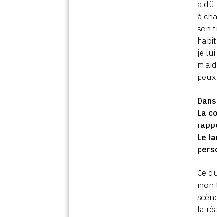
a dû 
à cha
son t
habit
je lu
m’aid
peux 
Dan
La co
rappo
Le la
pers
Ce qu
mon t
scène
la ré