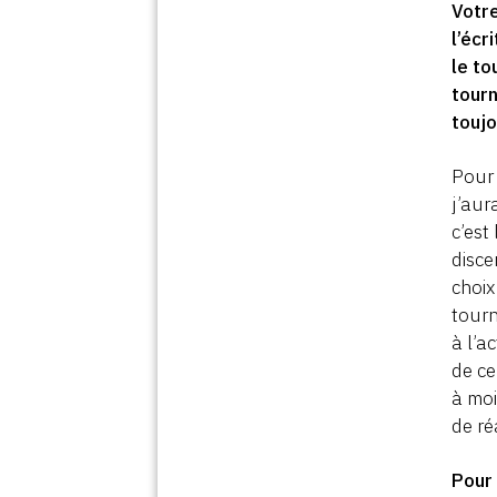
Votr
l’écr
le to
tourn
toujo
Pour 
j’aur
c’est
disce
choix
tourn
à l’a
de ce
à moi
de ré
Pour