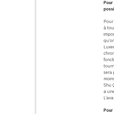
Pour 
poss
Pour 
à tou
impor
qu’on
Luxem
chron
fonct
tourn
sera 
moins
Shu Q
a une
L’ava
Pou