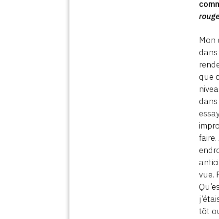
comm
rouge
Mon c
dans 
rende
que c
nivea
dans 
essay
impro
faire
endro
antic
vue. 
Qu’es
j’éta
tôt o