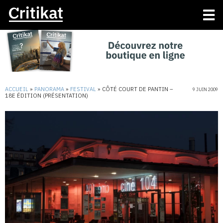
ACCUEIL
»
PANORAMA
»
FESTIVAL
»
CÔTÉ COURT DE PANTIN –
9 JUIN 2009
18E ÉDITION (PRÉSENTATION)