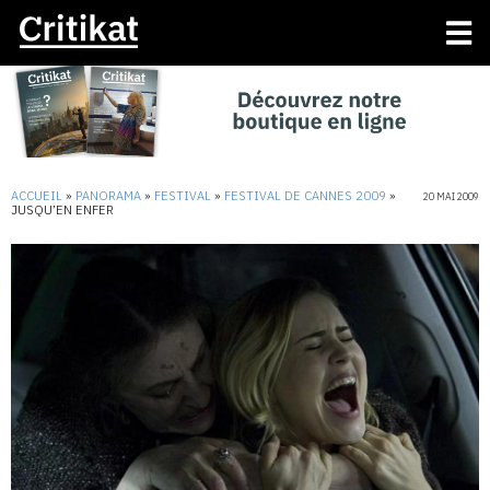
ACCUEIL
»
PANORAMA
»
FESTIVAL
»
FESTIVAL DE CANNES 2009
»
20 MAI 2009
JUSQU’EN ENFER