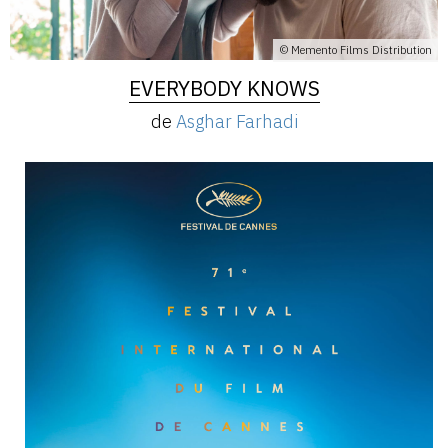
© Memento Films Distribution
EVERYBODY KNOWS
de
Asghar Farhadi