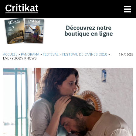
ACCUEIL
»
PANORAMA
»
FESTIVAL
»
FESTIVAL DE CANNES 2018
»
9 MAI 2018
EVERYBODY KNOWS