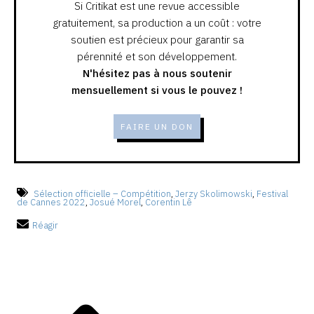
Si Critikat est une revue accessible
gratuitement, sa production a un coût : votre
soutien est précieux pour garantir sa
pérennité et son développement.
N'hésitez pas à nous soutenir
mensuellement si vous le pouvez !
FAIRE UN DON
Sélection officielle – Compétition
,
Jerzy Skolimowski
,
Festival
de Cannes 2022
,
Josué Morel
,
Corentin Lê
Réagir