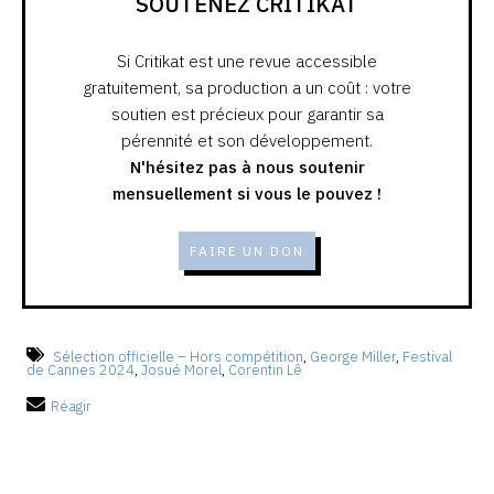
SOUTENEZ CRITIKAT
Si Critikat est une revue accessible
gratuitement, sa production a un coût : votre
soutien est précieux pour garantir sa
pérennité et son développement.
N'hésitez pas à nous soutenir
mensuellement si vous le pouvez !
FAIRE UN DON
Sélection officielle – Hors compétition
,
George Miller
,
Festival
de Cannes 2024
,
Josué Morel
,
Corentin Lê
Réagir