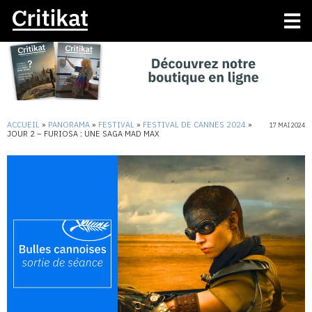
ACCUEIL
»
PANORAMA
»
FESTIVAL
»
FESTIVAL DE CANNES 2024
»
17 MAI 2024
JOUR 2 – FURIOSA : UNE SAGA MAD MAX